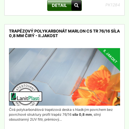
PK1284
DETAIL
TRAPÉZOVÝ POLYKARBONÁT MARLON CS TR 76/16 SÍLA
0,8 MM ČIRÝ - II.JAKOST
II. JAKOST
detail
Čirá polykarbonátová trapézová deska s hladkým povrchem bez
povrchové struktury profil trapéz 76/16
síla 0,8 mm
, silný
oboustranný 2UV filtr, prémiový…