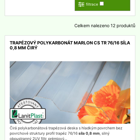
filtrace
Celkem nalezeno 12 produktů
TRAPÉZOVÝ POLYKARBONÁT MARLON CS TR 76/16 SÍLA
0,8 MM ČIRÝ
detail
Čirá polykarbonátová trapézová deska s hladkým povrchem bez
povrchové struktury profil trapéz 76/16
síla 0,8 mm
, silný
oboustranný 2UV filtr, prémiový…