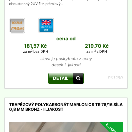
oboustranný 2UV filtr, prémiový…
cena od
181,57 Kč
219,70 Kč
2
2
za m
bez DPH
za m
s DPH
sleva je poskytnuta z ceny
desek I. jakosti
PK1280
DETAIL
TRAPÉZOVÝ POLYKARBONÁT MARLON CS TR 76/16 SÍLA
0,8 MM BRONZ - II.JAKOST
II. JAKOST
detail