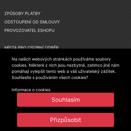
ZPŮSOBY PLATBY
ODSTOUPENÍ OD SMLOUVY
PROVOZOVATEL ESHOPU
MÍSTA PRO OSOBNÍ ODBĚR
KARIÉRA
Na našich webových stránkách používáme soubory
ČASTO KLADENÉ OTÁZKY
cookies. Některé z nich jsou nezbytné, zatímco jiné nám
pomáhají vylepšit tento web a váš uživatelský zážitek.
Souhlasíte s používáním všech cookies?
INZERÁTOVÉ KÓDY
Informace o cookies
CO JE PEČEŤ JISTOTY
NASTAVENÍ COOKIES
Souhlasím
Přizpůsobit
© 2011 LANIT PLAST, s.r.o.