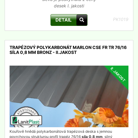
desek I. jakosti
PK1019
DETAIL
TRAPÉZOVÝ POLYKARBONÁT MARLON CSE FR TR 76/16
SÍLA 0,8 MM BRONZ - II.JAKOST
II. JAKOST
detail
Kouřově hnědá polykarbonátová trapézová deska s jemnou
povrchovou strukturou profil trapéz 76/16
síla 0,8 mm
, silný