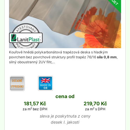
Kouřově hnědá polykarbonátová trapézová deska s hladkým
povrchem bez povrchové struktury profil trapéz 76/16
síla 0,8 mm
,
silný oboustranný 2UV filtr,…
cena od
181,57 Kč
219,70 Kč
2
2
za m
bez DPH
za m
s DPH
sleva je poskytnuta z ceny
desek I. jakosti