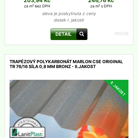
203,94 Kč
246,76 Kč
2
2
za m
bez DPH
za m
s DPH
sleva je poskytnuta z ceny
desek I. jakosti
PK939
DETAIL
TRAPÉZOVÝ POLYKARBONÁT MARLON CSE ORIGINAL
TR 76/16 SÍLA 0,8 MM BRONZ - II.JAKOST
II. JAKOST
detail