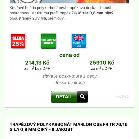
Kouřově hnědá polykarbonátová trapézová deska s hrubší
povrchovou strukturou profil trapéz 76/16
síla 0,8 mm
, silný
oboustranný 2UV filtr, prémiový…
25%
cena od
214,13 Kč
259,10 Kč
2
2
za m
bez DPH
za m
s DPH
sleva je poskytnuta z ceny
desek I. jakosti
PK940
DETAIL
TRAPÉZOVÝ POLYKARBONÁT MARLON CSE FR TR 76/16
SÍLA 0,8 MM ČIRÝ - II.JAKOST