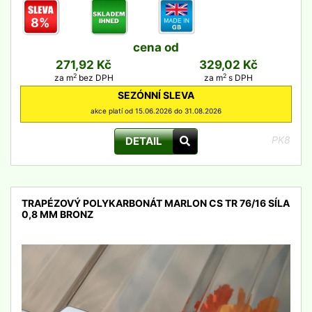
8%
cena od
271,92 Kč
329,02 Kč
2
2
za m
bez DPH
za m
s DPH
SEZÓNNÍ SLEVA
akce platí od 15.06.2026 do 31.08.2026
PK8
DETAIL
TRAPÉZOVÝ POLYKARBONÁT MARLON CS TR 76/16 SÍLA
0,8 MM BRONZ
detail