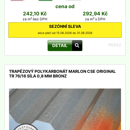
cena od
242,10 Kč
292,94 Kč
2
2
za m
bez DPH
za m
s DPH
SEZÓNNÍ SLEVA
akce platí od 15.06.2026 do 31.08.2026
PK842
DETAIL
TRAPÉZOVÝ POLYKARBONÁT MARLON CSE ORIGINAL
TR 76/16 SÍLA 0,8 MM BRONZ
detail