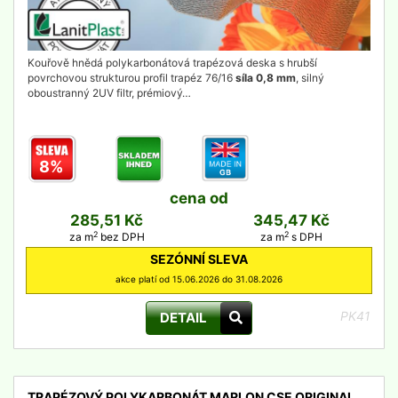
Kouřově hnědá polykarbonátová trapézová deska s hrubší
povrchovou strukturou profil trapéz 76/16
síla 0,8 mm
, silný
oboustranný 2UV filtr, prémiový…
8%
cena od
285,51 Kč
345,47 Kč
2
2
za m
bez DPH
za m
s DPH
SEZÓNNÍ SLEVA
akce platí od 15.06.2026 do 31.08.2026
PK41
DETAIL
TRAPÉZOVÝ POLYKARBONÁT MARLON CSE ORIGINAL