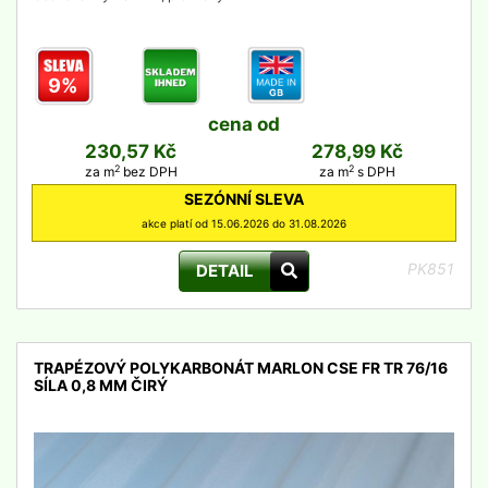
9%
cena od
230,57 Kč
278,99 Kč
2
2
za m
bez DPH
za m
s DPH
SEZÓNNÍ SLEVA
akce platí od 15.06.2026 do 31.08.2026
PK851
DETAIL
TRAPÉZOVÝ POLYKARBONÁT MARLON CSE FR TR 76/16
SÍLA 0,8 MM ČIRÝ
detail