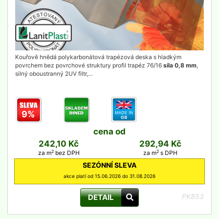
Kouřově hnědá polykarbonátová trapézová deska s hladkým
povrchem bez povrchové struktury profil trapéz 76/16
síla 0,8 mm
,
silný oboustranný 2UV filtr,…
9%
cena od
242,10 Kč
292,94 Kč
2
2
za m
bez DPH
za m
s DPH
SEZÓNNÍ SLEVA
akce platí od 15.06.2026 do 31.08.2026
PK853
DETAIL