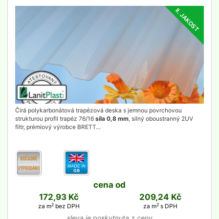
II. JAKOST
detail
Čirá polykarbonátová trapézová deska s jemnou povrchovou
strukturou profil trapéz 76/16
síla 0,8 mm
, silný oboustranný 2UV
filtr, prémiový výrobce BRETT…
cena od
172,93 Kč
209,24 Kč
2
2
za m
bez DPH
za m
s DPH
sleva je poskytnuta z ceny