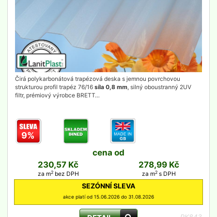
Čirá polykarbonátová trapézová deska s jemnou povrchovou
strukturou profil trapéz 76/16
síla 0,8 mm
, silný oboustranný 2UV
filtr, prémiový výrobce BRETT…
9%
cena od
230,57 Kč
278,99 Kč
2
2
za m
bez DPH
za m
s DPH
SEZÓNNÍ SLEVA
akce platí od 15.06.2026 do 31.08.2026
PK843