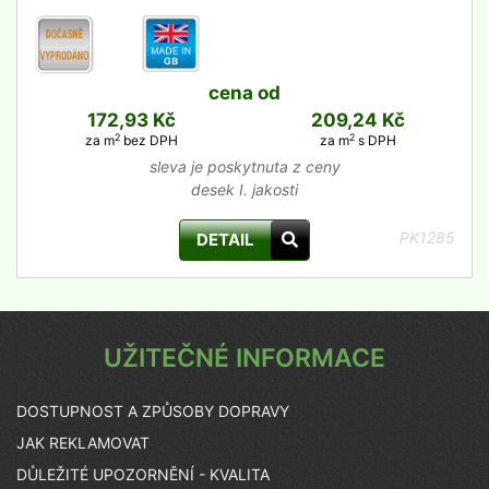
cena od
172,93 Kč
209,24 Kč
2
2
za m
bez DPH
za m
s DPH
sleva je poskytnuta z ceny
desek I. jakosti
PK1285
DETAIL
UŽITEČNÉ INFORMACE
DOSTUPNOST A ZPŮSOBY DOPRAVY
JAK REKLAMOVAT
DŮLEŽITÉ UPOZORNĚNÍ - KVALITA