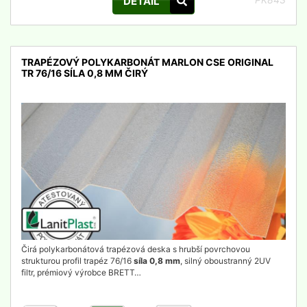
DETAIL
TRAPÉZOVÝ POLYKARBONÁT MARLON CSE ORIGINAL
TR 76/16 SÍLA 0,8 MM ČIRÝ
detail
Čirá polykarbonátová trapézová deska s hrubší povrchovou
strukturou profil trapéz 76/16
síla 0,8 mm
, silný oboustranný 2UV
filtr, prémiový výrobce BRETT…