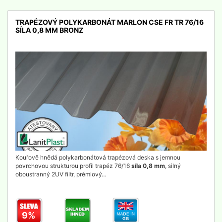
TRAPÉZOVÝ POLYKARBONÁT MARLON CSE FR TR 76/16
SÍLA 0,8 MM BRONZ
detail
Kouřově hnědá polykarbonátová trapézová deska s jemnou
povrchovou strukturou profil trapéz 76/16
síla 0,8 mm
, silný
oboustranný 2UV filtr, prémiový…
9%