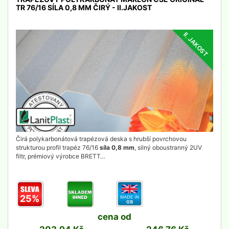
TR 76/16 SÍLA 0,8 MM ČIRÝ - II.JAKOST
II. JAKOST
detail
Čirá polykarbonátová trapézová deska s hrubší povrchovou
strukturou profil trapéz 76/16
síla 0,8 mm
, silný oboustranný 2UV
filtr, prémiový výrobce BRETT…
25%
cena od