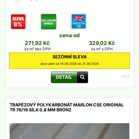
8%
cena od
271,92 Kč
329,02 Kč
2
2
za m
bez DPH
za m
s DPH
SEZÓNNÍ SLEVA
akce platí od 15.06.2026 do 31.08.2026
PK8
DETAIL
TRAPÉZOVÝ POLYKARBONÁT MARLON CSE ORIGINAL
TR 76/16 SÍLA 0,8 MM BRONZ
detail