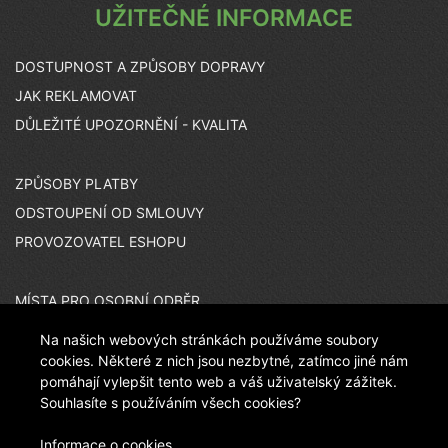
UŽITEČNÉ INFORMACE
DOSTUPNOST A ZPŮSOBY DOPRAVY
JAK REKLAMOVAT
DŮLEŽITÉ UPOZORNĚNÍ - KVALITA
ZPŮSOBY PLATBY
ODSTOUPENÍ OD SMLOUVY
PROVOZOVATEL ESHOPU
MÍSTA PRO OSOBNÍ ODBĚR
KARIÉRA
Na našich webových stránkách používáme soubory
ČASTO KLADENÉ OTÁZKY
cookies. Některé z nich jsou nezbytné, zatímco jiné nám
pomáhají vylepšit tento web a váš uživatelský zážitek.
Souhlasíte s používáním všech cookies?
INZERÁTOVÉ KÓDY
Informace o cookies
CO JE PEČEŤ JISTOTY