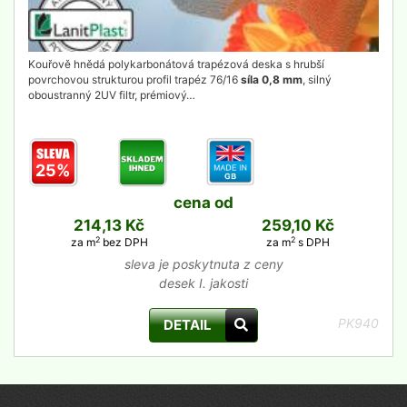
Kouřově hnědá polykarbonátová trapézová deska s hrubší
povrchovou strukturou profil trapéz 76/16
síla 0,8 mm
, silný
oboustranný 2UV filtr, prémiový…
25%
cena od
214,13 Kč
259,10 Kč
2
2
za m
bez DPH
za m
s DPH
sleva je poskytnuta z ceny
desek I. jakosti
PK940
DETAIL