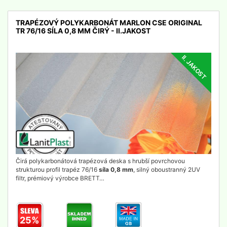
TRAPÉZOVÝ POLYKARBONÁT MARLON CSE ORIGINAL
TR 76/16 SÍLA 0,8 MM ČIRÝ - II.JAKOST
II. JAKOST
detail
Čirá polykarbonátová trapézová deska s hrubší povrchovou
strukturou profil trapéz 76/16
síla 0,8 mm
, silný oboustranný 2UV
filtr, prémiový výrobce BRETT…
25%