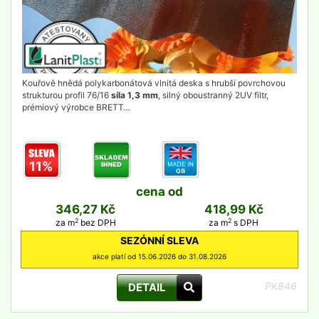
Kouřově hnědá polykarbonátová vlnitá deska s hrubší povrchovou
strukturou profil 76/16
síla 1,3 mm
, silný oboustranný 2UV filtr,
prémiový výrobce BRETT…
11%
cena od
346,27 Kč
418,99 Kč
2
2
za m
bez DPH
za m
s DPH
SEZÓNNÍ SLEVA
akce platí od 15.06.2026 do 31.08.2026
PK846
DETAIL