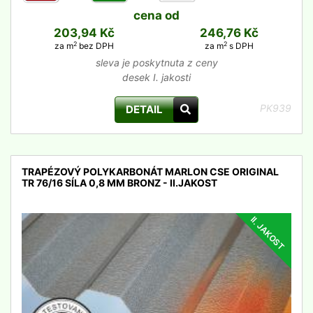
cena od
203,94 Kč
246,76 Kč
2
2
za m
bez DPH
za m
s DPH
sleva je poskytnuta z ceny
desek I. jakosti
PK939
DETAIL
TRAPÉZOVÝ POLYKARBONÁT MARLON CSE ORIGINAL
TR 76/16 SÍLA 0,8 MM BRONZ - II.JAKOST
II. JAKOST
detail