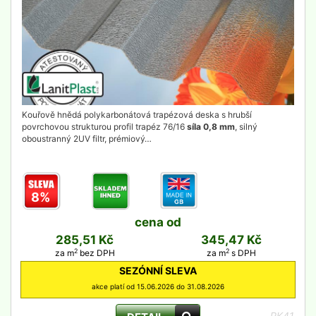
Kouřově hnědá polykarbonátová trapézová deska s hrubší
povrchovou strukturou profil trapéz 76/16
síla 0,8 mm
, silný
oboustranný 2UV filtr, prémiový…
8%
cena od
285,51 Kč
345,47 Kč
2
2
za m
bez DPH
za m
s DPH
SEZÓNNÍ SLEVA
akce platí od 15.06.2026 do 31.08.2026
PK41