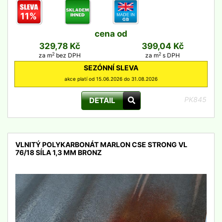
11%
cena od
329,78 Kč
399,04 Kč
2
2
za m
bez DPH
za m
s DPH
SEZÓNNÍ SLEVA
akce platí od 15.06.2026 do 31.08.2026
PK845
DETAIL
VLNITÝ POLYKARBONÁT MARLON CSE STRONG VL
76/18 SÍLA 1,3 MM BRONZ
detail