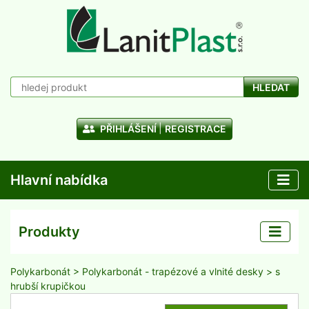
HLEDAT
PŘIHLÁŠENÍ
REGISTRACE
Hlavní nabídka
Produkty
Polykarbonát
>
Polykarbonát - trapézové a vlnité desky
> s
hrubší krupičkou