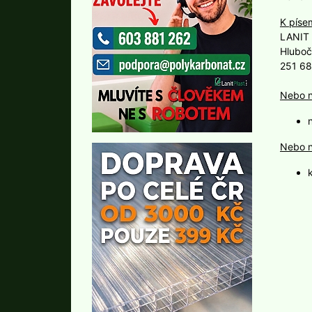
K píse
LANIT 
Hluboč
251 68
Nebo n
Nebo n