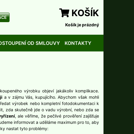
KOŠÍK
ACE
Košík je prázdný
DSTOUPENÍ OD SMLOUVY
KONTAKTY
koupeného výrobku objeví jakákoliv komplikace.
ji
a v zájmu Vás, kupujícího. Abychom však mohli
 předat výrobek nebo kompletní fotodokumentaci k
t, zda skutečně jde o vadu výrobní, nebo zda se
yřízení
, ale věříme, že pečlivé prověření zajišťuje
 budeme informovat a uděláme maximum pro to, aby
cky nastat tyto problémy: