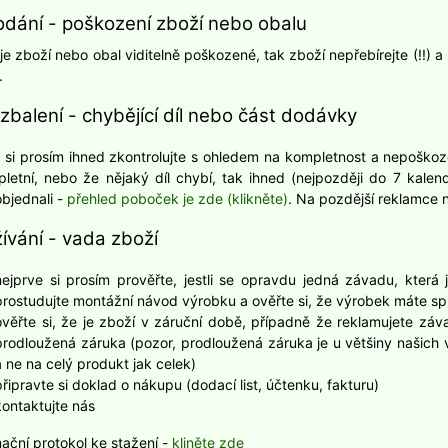
odání - poškození zboží nebo obalu
je zboží nebo obal viditelně poškozené, tak zboží nepřebírejte (!!) 
.
zbalení - chybějící díl nebo část dodávky
 si prosím ihned zkontrolujte s ohledem na kompletnost a nepoškozeno
letní, nebo že nějaký díl chybí, tak ihned (nejpozději do 7 kalen
objednali -
přehled poboček je zde (klikněte)
. Na pozdější reklamce n
žívání - vada zboží
nejprve si prosím prověřte, jestli se opravdu jedná závadu, kter
prostudujte montážní návod výrobku a ověřte si, že výrobek máte sp
ověřte si, že je zboží v záruční době, případně že reklamujete zá
prodloužená záruka (pozor, prodloužená záruka je u většiny našich
a ne na celý produkt jak celek)
připravte si doklad o nákupu (dodací list, účtenku, fakturu)
kontaktujte nás
ační protokol ke stažení -
kliněte zde