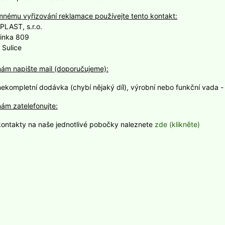
mnému vyřizování reklamace používejte tento kontakt:
PLAST, s.r.o.
inka 809
 Sulice
ám napište mail (doporučujeme):
nekompletní dodávka (chybí nějaký díl), výrobní nebo funkční vada 
ám zatelefonujte:
kontakty na naše jednotlivé pobočky naleznete
zde (klikněte)