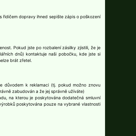
a s řidičem dopravy ihned sepište zápis o poškození
st. Pokud jste po rozbalení zásilky zjistili, že je
dářních dnů) kontaktuje naši pobočku, kde jste si
elze brát zřetel.
á je důvodem k reklamaci (tj. pokud možno znovu
rávně zabudován a že jej správně užíváte)
vadu, na kterou je poskytována dodatečná smluvní
 výrobků poskytována pouze na vybrané vlastnosti