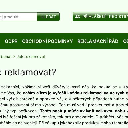
PŘIHLÁŠENÍ
REGISTR
HLEDAT
D
GDPR
OBCHODNÍ PODMÍNKY
REKLAMAČNÍ ŘÁD
O
rbonát
> Jak reklamovat
k reklamovat?
 zákazníci, vážíme si Vaší důvěry a mrzí nás, že pokud se u za
jeme Vás, že
naším cílem je vyřešit každou reklamaci co nejrychle
aci vyřídit správně a spravedlivě, je v některých případech nutné
ému posouzení přímo výrobci. Ten musí vadu prozkoumat a potvrdi
o jiný typ poškození.
Tento postup může ovlivnit celkovou dobu v
dlivé řešení jak pro zákazníka, tak pro dodavatele. O průběhu Vás
oběhlo co nejrychleji. Při nákupu jakéhokoliv produktu mohou teoreti