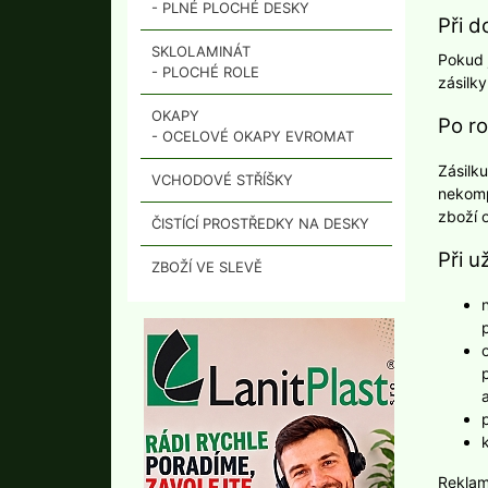
- PLNÉ PLOCHÉ DESKY
Při d
SKLOLAMINÁT
Pokud 
- PLOCHÉ ROLE
zásilky
OKAPY
Po ro
- OCELOVÉ OKAPY EVROMAT
Zásilku
VCHODOVÉ STŘÍŠKY
nekomp
zboží 
ČISTÍCÍ PROSTŘEDKY NA DESKY
Při u
ZBOŽÍ VE SLEVĚ
Reklam