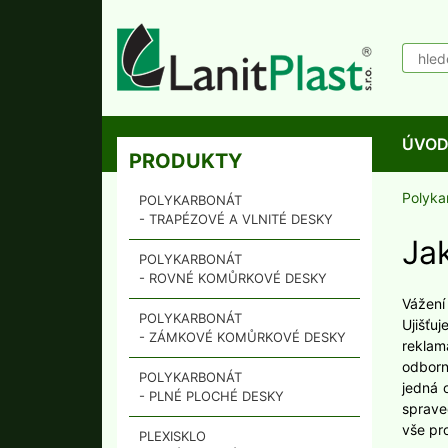
ÚVO
PRODUKTY
Polyka
POLYKARBONÁT
- TRAPÉZOVÉ A VLNITÉ DESKY
Ja
POLYKARBONÁT
- ROVNÉ KOMŮRKOVÉ DESKY
Vážení
POLYKARBONÁT
Ujišťu
- ZÁMKOVÉ KOMŮRKOVÉ DESKY
reklam
odborn
POLYKARBONÁT
jedná 
- PLNÉ PLOCHÉ DESKY
sprave
vše pr
PLEXISKLO