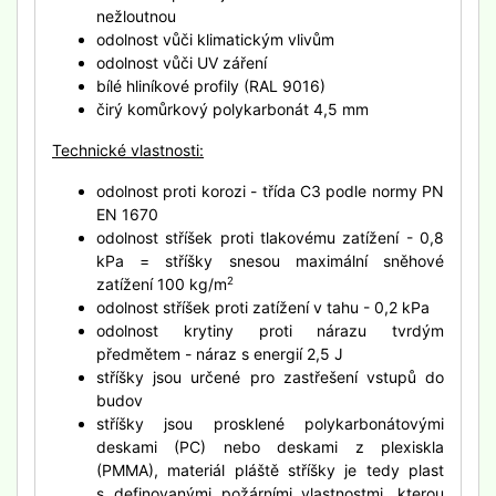
nežloutnou
odolnost vůči klimatickým vlivům
odolnost vůči UV záření
bílé hliníkové profily (RAL 9016)
čirý komůrkový polykarbonát 4,5 mm
Technické vlastnosti:
odolnost proti korozi - třída C3 podle normy PN
EN 1670
odolnost stříšek proti tlakovému zatížení - 0,8
kPa = stříšky snesou maximální sněhové
zatížení 100 kg/m
2
odolnost stříšek proti zatížení v tahu - 0,2 kPa
odolnost krytiny proti nárazu tvrdým
předmětem - náraz s energií 2,5 J
stříšky jsou určené pro zastřešení vstupů do
budov
stříšky jsou prosklené polykarbonátovými
deskami (PC) nebo deskami z plexiskla
(PMMA), materiál pláště stříšky je tedy plast
s definovanými požárními vlastnostmi, kterou