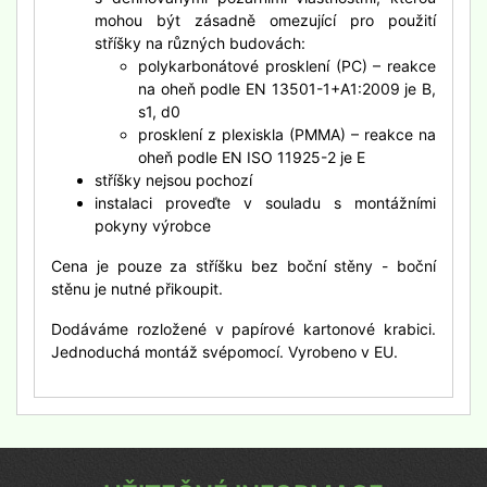
mohou být zásadně omezující pro použití
stříšky na různých budovách:
polykarbonátové prosklení (PC) – reakce
na oheň podle EN 13501-1+A1:2009 je B,
s1, d0
prosklení z plexiskla (PMMA) – reakce na
oheň podle EN ISO 11925-2 je E
stříšky nejsou pochozí
instalaci proveďte v souladu s montážními
pokyny výrobce
Cena je pouze za stříšku bez boční stěny - boční
stěnu je nutné přikoupit.
Dodáváme rozložené v papírové kartonové krabici.
Jednoduchá montáž svépomocí. Vyrobeno v EU.