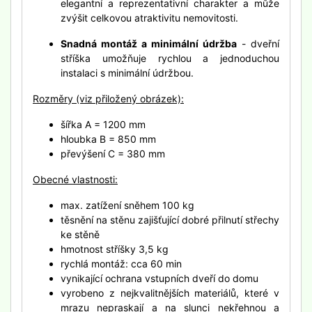
elegantní a reprezentativní charakter a může
zvýšit celkovou atraktivitu nemovitosti.
Snadná montáž a minimální údržba
- dveřní
stříška umožňuje rychlou a jednoduchou
instalaci s minimální údržbou.
Rozměry (viz přiložený obrázek):
šířka A = 1200 mm
hloubka B = 850 mm
převýšení C = 380 mm
Obecné vlastnosti:
max. zatížení sněhem 100 kg
těsnění na stěnu zajišťující dobré přilnutí střechy
ke stěně
hmotnost stříšky 3,5 kg
rychlá montáž: cca 60 min
vynikající ochrana vstupních dveří do domu
vyrobeno z nejkvalitnějších materiálů, které v
mrazu nepraskají a na slunci nekřehnou a