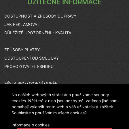
UŽITEČNÉ INFORMACE
DOSTUPNOST A ZPŮSOBY DOPRAVY
JAK REKLAMOVAT
DŮLEŽITÉ UPOZORNĚNÍ - KVALITA
ZPŮSOBY PLATBY
ODSTOUPENÍ OD SMLOUVY
PROVOZOVATEL ESHOPU
MÍSTA PRO OSOBNÍ ODBĚR
KARIÉRA
Na našich webových stránkách používáme soubory
ČASTO KLADENÉ OTÁZKY
cookies. Některé z nich jsou nezbytné, zatímco jiné nám
pomáhají vylepšit tento web a váš uživatelský zážitek.
Souhlasíte s používáním všech cookies?
INZERÁTOVÉ KÓDY
Informace o cookies
CO JE PEČEŤ JISTOTY