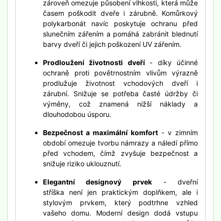
zároveň omezuje působení vlhkosti, která může
časem poškodit dveře i zárubně. Komůrkový
polykarbonát navíc poskytuje ochranu před
slunečním zářením a pomáhá zabránit blednutí
barvy dveří či jejich poškození UV zářením.
Prodloužení životnosti dveří
- díky účinné
ochraně proti povětrnostním vlivům výrazně
prodlužuje životnost vchodových dveří i
zárubní. Snižuje se potřeba časté údržby či
výměny, což znamená nižší náklady a
dlouhodobou úsporu.
Bezpečnost a maximální komfort
- v zimním
období omezuje tvorbu námrazy a náledí přímo
před vchodem, čímž zvyšuje bezpečnost a
snižuje riziko uklouznutí.
Elegantní designový prvek
- dveřní
stříška není jen praktickým doplňkem, ale i
stylovým prvkem, který podtrhne vzhled
vašeho domu. Moderní design dodá vstupu