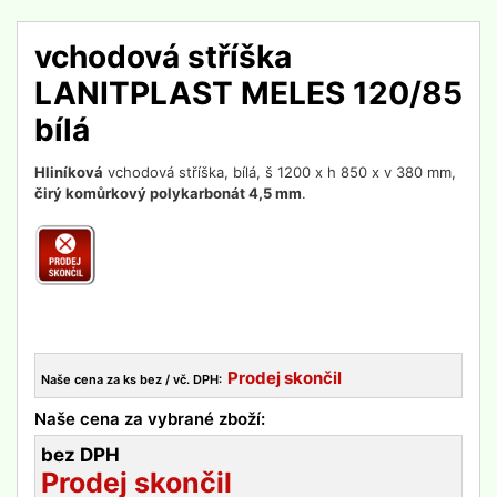
vchodová stříška
LANITPLAST MELES 120/85
bílá
Hliníková
vchodová stříška, bílá, š 1200 x h 850 x v 380 mm,
čirý komůrkový polykarbonát 4,5 mm
.
Prodej skončil
Naše cena za ks bez / vč. DPH:
Naše cena za vybrané zboží:
bez DPH
Prodej skončil