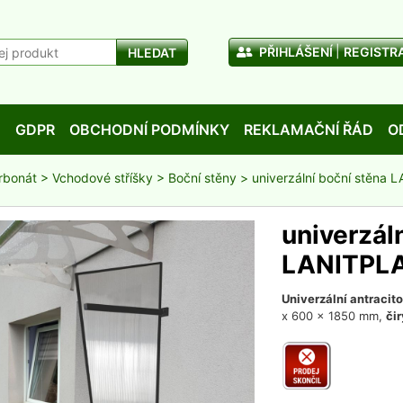
PŘIHLÁŠENÍ
REGISTR
HLEDAT
D
GDPR
OBCHODNÍ PODMÍNKY
REKLAMAČNÍ ŘÁD
O
rbonát
>
Vchodové stříšky
>
Boční stěny
> univerzální boční stěna 
univerzál
LANITPLAS
Univerzální antracit
x 600 x 1850 mm,
či