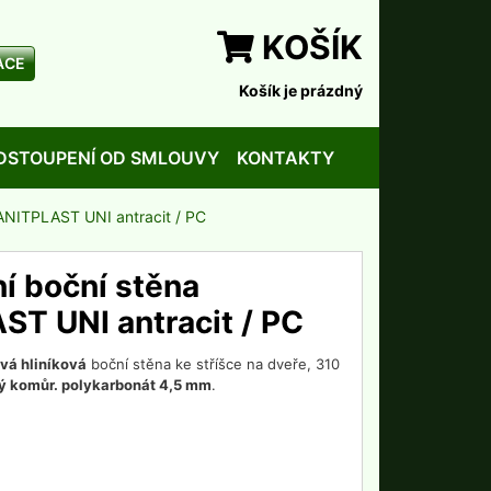
KOŠÍK
ACE
Košík je prázdný
DSTOUPENÍ OD SMLOUVY
KONTAKTY
LANITPLAST UNI antracit / PC
ní boční stěna
T UNI antracit / PC
ová hliníková
boční stěna ke stříšce na dveře, 310
rý komůr. polykarbonát 4,5 mm
.