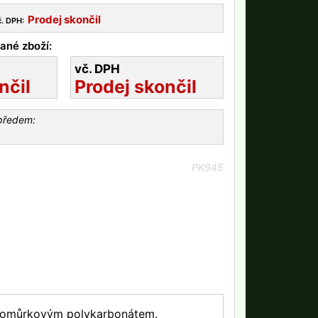
Prodej skončil
č. DPH:
ané zboží:
vč. DPH
nčil
Prodej skončil
 předem:
PK945
ná komůrkovým polykarbonátem.