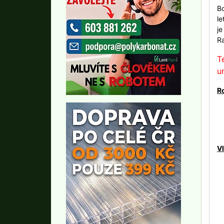
Bo
le
j
Ra
T
u
R
Vl