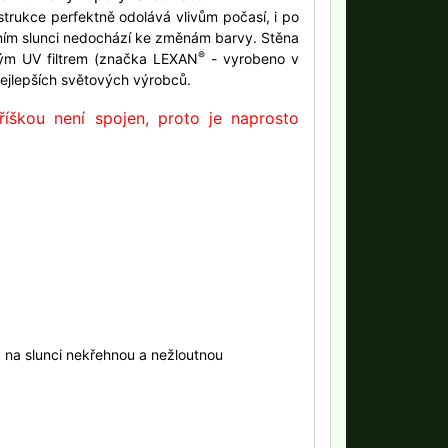
strukce perfektně odolává vlivům počasí, i po
etním slunci nedochází ke změnám barvy. Stěna
®
ým UV filtrem (značka LEXAN
- vyrobeno v
nejlepších světových výrobců.
íškou není spojen, proto je naprosto
a na slunci nekřehnou a nežloutnou