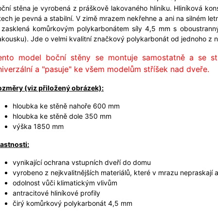
ční stěna je vyrobená z práškově lakovaného hliníku. Hliníková kon
tech je pevná a stabilní. V zimě mrazem nekřehne a ani na silném l
e zasklená komůrkovým polykarbonátem síly 4,5 mm s oboustrann
kousku). Jde o velmi kvalitní značkový polykarbonát od jednoho z 
ento model boční stěny se montuje samostatně a se stř
niverzální a "pasuje" ke všem modelům stříšek nad dveře.
ozměry (viz přiložený obrázek):
hloubka ke stěně nahoře 600 mm
hloubka ke stěně dole 350 mm
výška 1850 mm
astnosti:
vynikající ochrana vstupních dveří do domu
vyrobeno z nejkvalitnějších materiálů, které v mrazu nepraskají 
odolnost vůči klimatickým vlivům
antracitové hliníkové profily
čirý komůrkový polykarbonát 4,5 mm