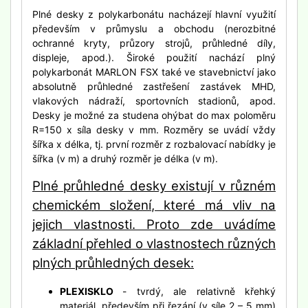
Plné desky z polykarbonátu nacházejí hlavní využití
především v průmyslu a obchodu (nerozbitné
ochranné kryty, průzory strojů, průhledné díly,
displeje, apod.). Široké použití nachází plný
polykarbonát MARLON FSX také ve stavebnictví jako
absolutně průhledné zastřešení zastávek MHD,
vlakových nádraží, sportovních stadionů, apod.
Desky je možné za studena ohýbat do max poloměru
R=150 x síla desky v mm. Rozměry se uvádí vždy
šířka x délka, tj. první rozměr z rozbalovací nabídky je
šířka (v m) a druhý rozměr je délka (v m).
Plné průhledné desky existují v různém
chemickém složení, které má vliv na
jejich vlastnosti. Proto zde uvádíme
základní přehled o vlastnostech různých
plných průhledných desek:
PLEXISKLO
- tvrdý, ale relativně křehký
materiál, především při řezání (v síle 2 – 5 mm)