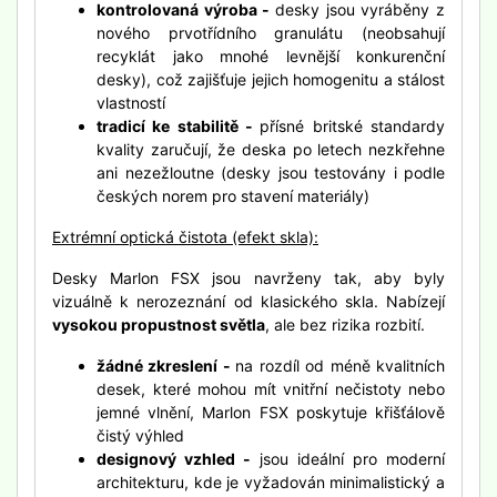
kontrolovaná výroba -
desky jsou vyráběny z
nového prvotřídního granulátu (neobsahují
recyklát jako mnohé levnější konkurenční
desky), což zajišťuje jejich homogenitu a stálost
vlastností
tradicí ke stabilitě -
přísné britské standardy
kvality zaručují, že deska po letech nezkřehne
ani nezežloutne (desky jsou testovány i podle
českých norem pro stavení materiály)
Extrémní optická čistota (efekt skla):
Desky Marlon FSX jsou navrženy tak, aby byly
vizuálně k nerozeznání od klasického skla. Nabízejí
vysokou propustnost světla
, ale bez rizika rozbití.
žádné zkreslení -
na rozdíl od méně kvalitních
desek, které mohou mít vnitřní nečistoty nebo
jemné vlnění, Marlon FSX poskytuje křišťálově
čistý výhled
designový vzhled -
jsou ideální pro moderní
architekturu, kde je vyžadován minimalistický a