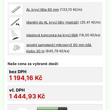
AL krycí lišta 60 mm
(133,10 Kč/m)
těsnění do AL krycí lišty (metráž)
(25,41 Kč/m)
plastová koncovka ke krycí liště
(18,00 Kč/ks)
spodní samolepící mikropryž 60 mm bílá,
klubo 30 m
(845,79 Kč/ks)
Naše cena za vybrané zboží:
bez DPH
1 194,16
Kč
vč. DPH
1 444,93
Kč