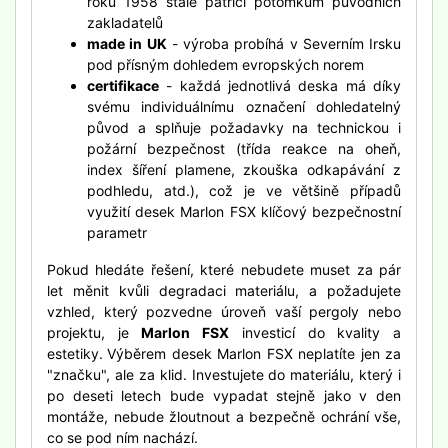
roku 1958 stále patřící potomkům původních
zakladatelů
made in UK
- výroba probíhá v Severním Irsku
pod přísným dohledem evropských norem
certifikace
- každá jednotlivá deska má díky
svému individuálnímu označení dohledatelný
původ a splňuje požadavky na technickou i
požární bezpečnost (třída reakce na oheň,
index šíření plamene, zkouška odkapávání z
podhledu, atd.), což je ve většině případů
využití desek Marlon FSX klíčový bezpečnostní
parametr
Pokud hledáte řešení, které nebudete muset za pár
let měnit kvůli degradaci materiálu, a požadujete
vzhled, který pozvedne úroveň vaší pergoly nebo
projektu, je
Marlon FSX
investicí do kvality a
estetiky.
Výběrem desek Marlon FSX neplatíte jen za
"značku", ale za klid. Investujete do materiálu, který i
po deseti letech bude vypadat stejně jako v den
montáže, nebude žloutnout a bezpečně ochrání vše,
co se pod ním nachází.