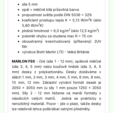
síla 5 mm
opál = mléčně bílá průsvitná barva
propustnost světla podle DIN 5036 = 32%
2
koeficient prostupu tepla K = 5,13 W/m
K (sklo
2
5,80 W/m
K)
2
2
plošná hmotnost = 6,0 kg/m
(sklo 12,5 kg/m
)
poloměr ohybu za studena max R = 75 cm
oboustranný koextrudovaný (přitavený) 2UV
filtr
výrobce Brett Martin LTD - Velká Británie
MARLON FSX
- čiré (síla 1 - 12 mm), opálově mléčné
(síla 3, 4, 5 mm) nebo kouřově hnědé (síla 3, 4, 5
mm) desky z polykarbonátu. Desky dodáváme v
sílách 1 mm, 2 mm, 3 mm, 4 mm, 5 mm, 6 mm, 8 mm,
10 mm, 12 mm. Základní výrobní formát desek je
2050 x 3050 mm (u síly 1 mm pouze 1250 x 2050
mm). Síly 2 - 12 mm řežeme na menší formáty v
násobcích celých metrů. Jedná se prakticky o
nerozbitný materiál. Pozor - jde o plast, takže desky
lze relativně lehce poškrábat ostrými předměty.