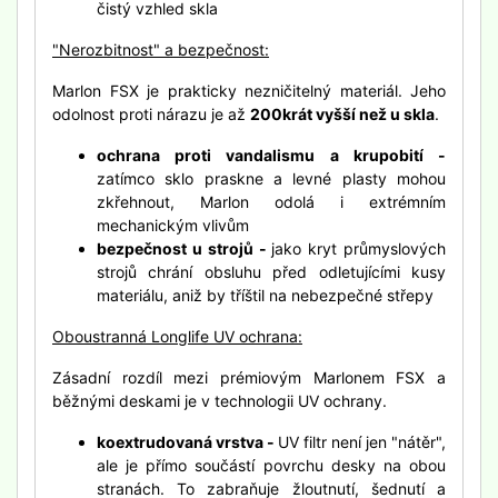
čistý vzhled skla
"Nerozbitnost" a bezpečnost:
Marlon FSX je prakticky nezničitelný materiál. Jeho
odolnost proti nárazu je až
200krát vyšší než u skla
.
ochrana proti vandalismu a krupobití -
zatímco sklo praskne a levné plasty mohou
zkřehnout, Marlon odolá i extrémním
mechanickým vlivům
bezpečnost u strojů -
jako kryt průmyslových
strojů chrání obsluhu před odletujícími kusy
materiálu, aniž by tříštil na nebezpečné střepy
Oboustranná Longlife UV ochrana:
Zásadní rozdíl mezi prémiovým Marlonem FSX a
běžnými deskami je v technologii UV ochrany.
koextrudovaná vrstva -
UV filtr není jen "nátěr",
ale je přímo součástí povrchu desky na obou
stranách. To zabraňuje žloutnutí, šednutí a