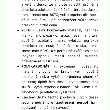
a vrtání; desku lze v ploše vyleštit; průměrná
chemická odolnost; úplně čirá průhledná deska;
o
trvale snese max 80
C; velká tepelná dilatace –
až 5 mm / m – při nedodržení může deska
prasknout; nízká cena
PETG
- velmi houževnatý materiál, není tak
křehký jako plexisklo; snazší řezání a vrtání;
obtížně rozbitelný; nelze vyleštit; perfektní
chemická odolnost; úplně čirá deska, trvale
o
snese max 60
C; lze perfektně tvářet za tepla
(ohýbat apod.), menší tepelná dilatace;
průměrná až nižší cena
POLYKARBONÁT
- extrémně houževnatý
materiál (vhodný na kryty); velmi obtížně
rozbitelný; nelze vyleštit; průměrná chemická
odolnost; úplně čirá deska; trvale snese max
o
100
C; vyšší tepelná dilatace – až 3 mm / m;
nevýhodou je relativně vyšší cena
všechny druhy těchto plochých čirých desek
jsou vhodné pro zastřešení pergol
(při
dodržení montážního návodu)