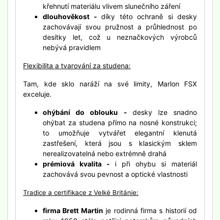
křehnutí materiálu vlivem slunečního záření
dlouhověkost -
díky této ochraně si desky
zachovávají svou pružnost a průhlednost po
desítky let, což u neznačkových výrobců
nebývá pravidlem
Flexibilita a tvarování za studena:
Tam, kde sklo naráží na své limity, Marlon FSX
exceluje.
ohýbání do oblouku -
desky lze snadno
ohýbat za studena přímo na nosné konstrukci;
to umožňuje vytvářet elegantní klenutá
zastřešení, která jsou s klasickým sklem
nerealizovatelná nebo extrémně drahá
prémiová kvalita -
i při ohybu si materiál
zachovává svou pevnost a optické vlastnosti
Tradice a certifikace z Velké Británie:
firma Brett Martin
je rodinná firma s historií od