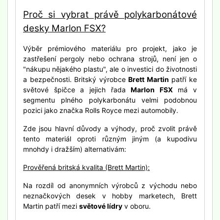
Proč si vybrat právě polykarbonátové
desky Marlon FSX?
Výběr prémiového materiálu pro projekt, jako je
zastřešení pergoly nebo ochrana strojů, není jen o
"nákupu nějakého plastu", ale o investici do životnosti
a bezpečnosti. Britský výrobce
Brett Martin
patří ke
světové špičce a jejich řada
Marlon FSX
má v
segmentu plného polykarbonátu velmi podobnou
pozici jako značka Rolls Royce mezi automobily.
Zde jsou hlavní důvody a výhody, proč zvolit právě
tento materiál oproti různým jiným (a kupodivu
mnohdy i dražším) alternativám:
Prověřená britská kvalita (Brett Martin):
Na rozdíl od anonymních výrobců z východu nebo
neznačkových desek v hobby marketech, Brett
Martin patří mezi
světové lídry
v oboru.