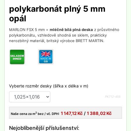
polykarbonát plný 5 mm
opál
MARLON FSX 5 mm =
mléčně bílá plná deska
z průsvitného
polykarbonátu, vzhledově shodná se sklem, prakticky
nerozbitný materiál, britský výrobce BRETT MARTIN.
Vyberte rozměr desky (šířka x délka v m)
PK712-
455
1 147,12
Kč
/
1 388,02
Kč
2
Naše cena za m
bez / vč. DPH:
Nejoblíbenější příslušenství: