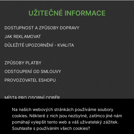
UŽITEČNÉ INFORMACE
DOSTUPNOST A ZPŮSOBY DOPRAVY
JAK REKLAMOVAT
DŮLEŽITÉ UPOZORNĚNÍ - KVALITA
ZPŮSOBY PLATBY
ODSTOUPENÍ OD SMLOUVY
PROVOZOVATEL ESHOPU
MÍSTA PRO OSOBNÍ ODBĚR
KARIÉRA
Na našich webových stránkách používáme soubory
ČASTO KLADENÉ OTÁZKY
cookies. Některé z nich jsou nezbytné, zatímco jiné nám
pomáhají vylepšit tento web a váš uživatelský zážitek.
Souhlasíte s používáním všech cookies?
INZERÁTOVÉ KÓDY