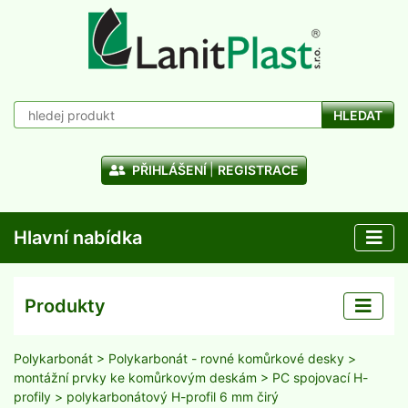
HLEDAT
PŘIHLÁŠENÍ
REGISTRACE
Hlavní nabídka
Produkty
Polykarbonát
>
Polykarbonát - rovné komůrkové desky
>
montážní prvky ke komůrkovým deskám
>
PC spojovací H-
profily
> polykarbonátový H-profil 6 mm čirý