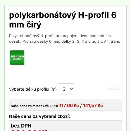
polykarbonátový H-profil 6
mm čirý
Polykarbonátový H-profil pro napojení dvou sousedních
desek. Pro sílu desky 6 mm, délky 2, 3, 4 a 6 m, s UV filtrem.
Vyberte délku profilu (m)
PK116-
201
117,00
Kč
/
141,57
Kč
Naše cena za m bez / vč. DPH:
Naše cena za vybrané zboží:
bez DPH