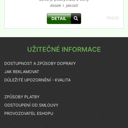
desek I. jakosti
PK926
DETAIL
UŽITEČNÉ INFORMACE
DOSTUPNOST A ZPŮSOBY DOPRAVY
JAK REKLAMOVAT
DŮLEŽITÉ UPOZORNĚNÍ - KVALITA
ZPŮSOBY PLATBY
ODSTOUPENÍ OD SMLOUVY
PROVOZOVATEL ESHOPU