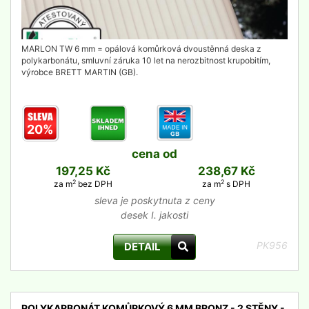
MARLON TW 6 mm = opálová komůrková dvoustěnná deska z
polykarbonátu, smluvní záruka 10 let na nerozbitnost krupobitím,
výrobce BRETT MARTIN (GB).
20%
cena od
197,25 Kč
238,67 Kč
2
2
za m
bez DPH
za m
s DPH
sleva je poskytnuta z ceny
desek I. jakosti
PK956
DETAIL
POLYKARBONÁT KOMŮRKOVÝ 6 MM BRONZ - 2 STĚNY -