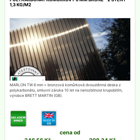
1,3 KG/M2
detail
MARLON TW 6 mm = bronzová komůrková dvoustěnná deska z
polykarbonátu, smluvní záruka 10 let na nerozbitnost krupobitím,
výrobce BRETT MARTIN (GB).
cena od