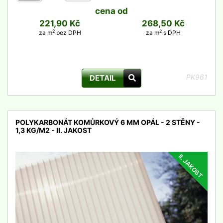
cena od
221,90 Kč
268,50 Kč
2
2
za m
bez DPH
za m
s DPH
PK961
DETAIL
POLYKARBONÁT KOMŮRKOVÝ 6 MM OPÁL - 2 STĚNY -
1,3 KG/M2 - II. JAKOST
II. JAKOST
detail