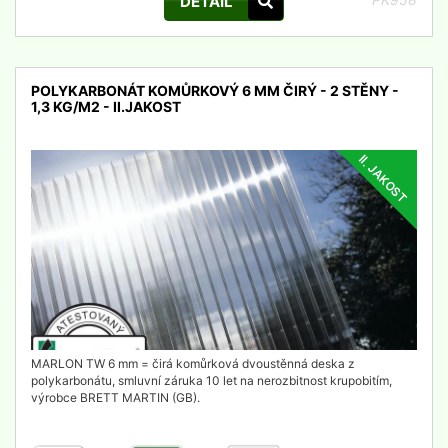
DETAIL
POLYKARBONÁT KOMŮRKOVÝ 6 MM ČIRÝ - 2 STĚNY -
1,3 KG/M2 - II.JAKOST
II. JAKOST
detail
MARLON TW 6 mm = čirá komůrková dvoustěnná deska z
polykarbonátu, smluvní záruka 10 let na nerozbitnost krupobitím,
výrobce BRETT MARTIN (GB).