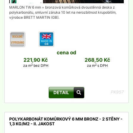
MARLON TW 6 mm = bronzová komůrková dvoustěnná deska z
polykarbonátu, smluvní záruka 10 let na nerozbitnost krupobitím,
výrobce BRETT MARTIN (GB).
cena od
221,90 Kč
268,50 Kč
2
2
za m
bez DPH
za m
s DPH
PK957
DETAIL
POLYKARBONÁT KOMŮRKOVÝ 6 MM BRONZ - 2 STĚNY -
1,3 KG/M2 - II. JAKOST