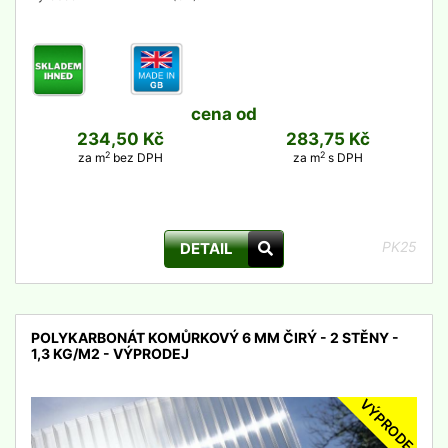
cena od
234,50 Kč
283,75 Kč
2
2
za m
bez DPH
za m
s DPH
PK25
DETAIL
POLYKARBONÁT KOMŮRKOVÝ 6 MM ČIRÝ - 2 STĚNY -
1,3 KG/M2 - VÝPRODEJ
VÝPRODEJ
detail