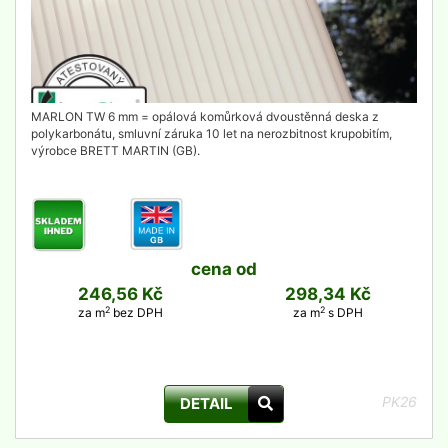
MARLON TW 6 mm = opálová komůrková dvoustěnná deska z
polykarbonátu, smluvní záruka 10 let na nerozbitnost krupobitím,
výrobce BRETT MARTIN (GB).
cena od
246,56 Kč
298,34 Kč
2
2
za m
bez DPH
za m
s DPH
PK26
DETAIL