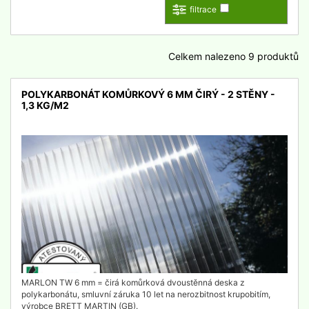
filtrace
Celkem nalezeno 9 produktů
POLYKARBONÁT KOMŮRKOVÝ 6 MM ČIRÝ - 2 STĚNY -
1,3 KG/M2
detail
MARLON TW 6 mm = čirá komůrková dvoustěnná deska z
polykarbonátu, smluvní záruka 10 let na nerozbitnost krupobitím,
výrobce BRETT MARTIN (GB).