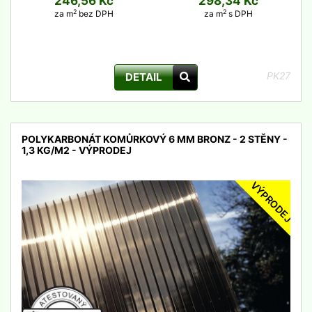
246,56 Kč
298,34 Kč
2
2
za m
bez DPH
za m
s DPH
PK27
DETAIL
POLYKARBONÁT KOMŮRKOVÝ 6 MM BRONZ - 2 STĚNY -
1,3 KG/M2 - VÝPRODEJ
VÝPRODEJ
detail