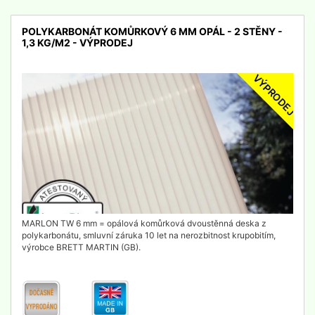
POLYKARBONÁT KOMŮRKOVÝ 6 MM OPÁL - 2 STĚNY -
1,3 KG/M2 - VÝPRODEJ
VÝPRODEJ
detail
MARLON TW 6 mm = opálová komůrková dvoustěnná deska z
polykarbonátu, smluvní záruka 10 let na nerozbitnost krupobitím,
výrobce BRETT MARTIN (GB).