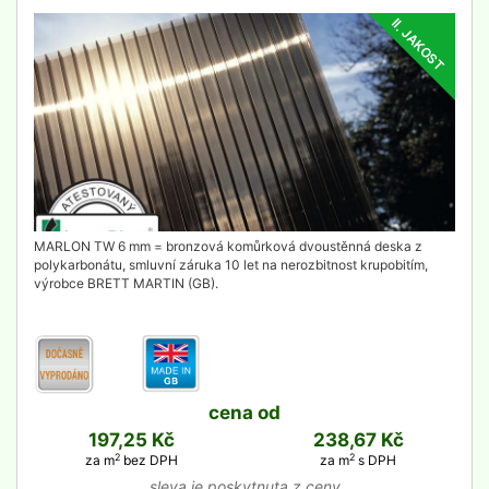
II. JAKOST
detail
MARLON TW 6 mm = bronzová komůrková dvoustěnná deska z
polykarbonátu, smluvní záruka 10 let na nerozbitnost krupobitím,
výrobce BRETT MARTIN (GB).
cena od
197,25 Kč
238,67 Kč
2
2
za m
bez DPH
za m
s DPH
sleva je poskytnuta z ceny