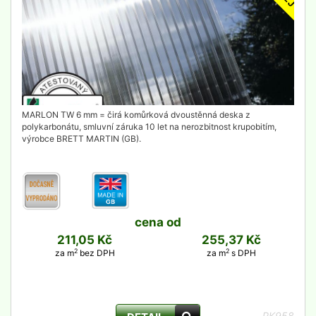
MARLON TW 6 mm = čirá komůrková dvoustěnná deska z
polykarbonátu, smluvní záruka 10 let na nerozbitnost krupobitím,
výrobce BRETT MARTIN (GB).
cena od
211,05 Kč
255,37 Kč
2
2
za m
bez DPH
za m
s DPH
PK958