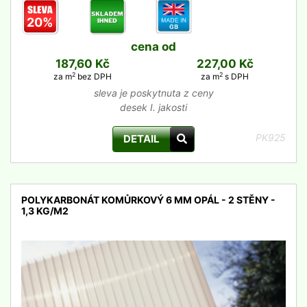
20%
cena od
187,60 Kč
227,00 Kč
2
2
za m
bez DPH
za m
s DPH
sleva je poskytnuta z ceny
desek I. jakosti
PK925
DETAIL
POLYKARBONÁT KOMŮRKOVÝ 6 MM OPÁL - 2 STĚNY -
1,3 KG/M2
detail