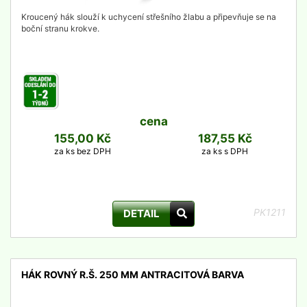
Kroucený hák slouží k uchycení střešního žlabu a připevňuje se na
boční stranu krokve.
cena
155,00 Kč
187,55 Kč
za ks bez DPH
za ks s DPH
PK1211
DETAIL
HÁK ROVNÝ R.Š. 250 MM ANTRACITOVÁ BARVA