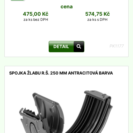
cena
475,00 Kč
574,75 Kč
za ks bez DPH
za ks s DPH
PK1177
DETAIL
SPOJKA ŽLABU R.Š. 250 MM ANTRACITOVÁ BARVA
detail