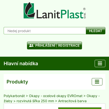
HLEDAT
PŘIHLÁŠENÍ
REGISTRACE
Hlavní nabídka
Produkty
Polykarbonát
>
Okapy - ocelové okapy EVROmat
>
Okapy -
žlaby
>
rozvinutá šířka 250 mm
> Antracitová barva