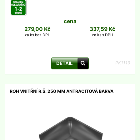
cena
279,00 Kč
337,59 Kč
za ks bez DPH
za ks s DPH
PK1119
DETAIL
ROH VNITŘNÍ R.Š. 250 MM ANTRACITOVÁ BARVA
detail