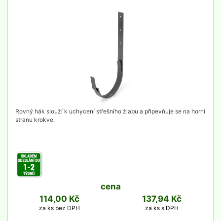
detail
Rovný hák slouží k uchycení střešního žlabu a připevňuje se na horní
stranu krokve.
cena
114,00 Kč
137,94 Kč
za ks bez DPH
za ks s DPH