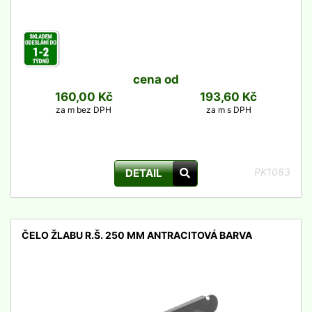
cena od
160,00 Kč
193,60 Kč
za m bez DPH
za m s DPH
PK1083
DETAIL
ČELO ŽLABU R.Š. 250 MM ANTRACITOVÁ BARVA
detail