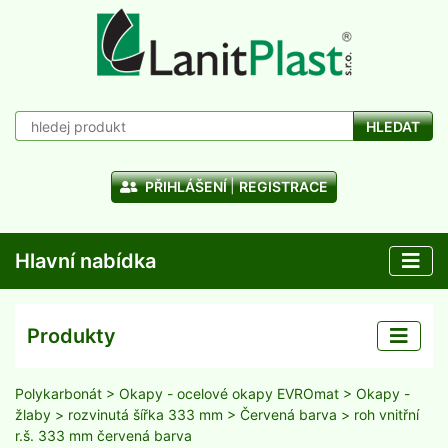
HLEDAT
PŘIHLÁŠENÍ
REGISTRACE
Hlavní nabídka
Produkty
Polykarbonát
>
Okapy - ocelové okapy EVROmat
>
Okapy -
žlaby
>
rozvinutá šířka 333 mm
>
Červená barva
> roh vnitřní
r.š. 333 mm červená barva