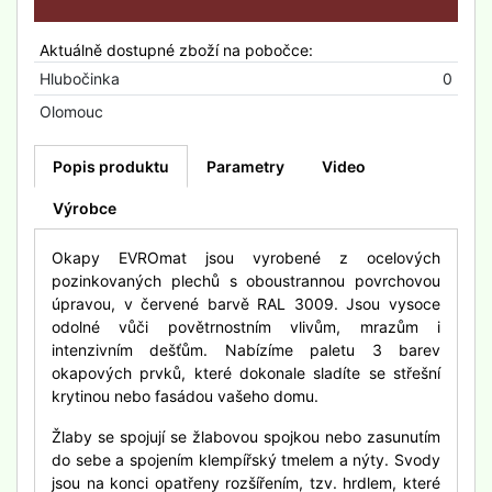
Aktuálně dostupné zboží na pobočce:
Hlubočinka
0
Olomouc
Popis produktu
Parametry
Video
Výrobce
Okapy EVROmat jsou vyrobené z ocelových
pozinkovaných plechů s oboustrannou povrchovou
úpravou, v červené barvě RAL 3009. Jsou vysoce
odolné vůči povětrnostním vlivům, mrazům i
intenzivním dešťům. Nabízíme paletu 3 barev
okapových prvků, které dokonale sladíte se střešní
krytinou nebo fasádou vašeho domu.
Žlaby se spojují se žlabovou spojkou nebo zasunutím
do sebe a spojením klempířský tmelem a nýty. Svody
jsou na konci opatřeny rozšířením, tzv. hrdlem, které