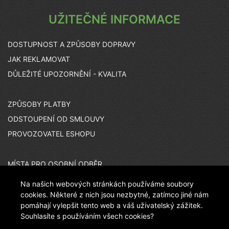
UŽITEČNÉ INFORMACE
DOSTUPNOST A ZPŮSOBY DOPRAVY
JAK REKLAMOVAT
DŮLEŽITÉ UPOZORNĚNÍ - KVALITA
ZPŮSOBY PLATBY
ODSTOUPENÍ OD SMLOUVY
PROVOZOVATEL ESHOPU
MÍSTA PRO OSOBNÍ ODBĚR
KARIÉRA
Na našich webových stránkách používáme soubory
ČASTO KLADENÉ OTÁZKY
cookies. Některé z nich jsou nezbytné, zatímco jiné nám
pomáhají vylepšit tento web a váš uživatelský zážitek.
Souhlasíte s používáním všech cookies?
INZERÁTOVÉ KÓDY