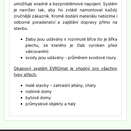
umožňuje snadné a bezproblémové napojení. Systém
je navržen tak, aby ho zvládl namontovat každý
zručnější zákazník. Kromě dodání materiálu nabízíme i
odborné poradenství a zajištění dopravy přímo na
stavbu.
žlaby jsou udávány v rozvinuté šiřce (to je šířka
plechu, ze kterého je žlab vyroben před
válcovaním)
svody jsou udávány - průměrem svodové roury
Okapový systém EVROmat je vhodný pro všechny
typy střech:
malé stavby – zahradní altány, chaty
rodinné domy
bytové domy
průmyslové objekty a haly