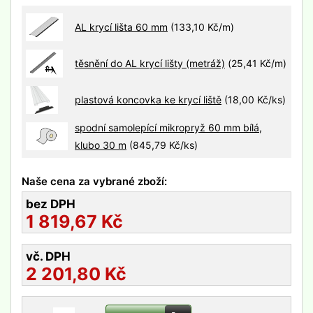
AL krycí lišta 60 mm
(133,10 Kč/m)
těsnění do AL krycí lišty (metráž)
(25,41 Kč/m)
plastová koncovka ke krycí liště
(18,00 Kč/ks)
spodní samolepící mikropryž 60 mm bílá,
klubo 30 m
(845,79 Kč/ks)
Naše cena za vybrané zboží:
bez DPH
1 819,67
Kč
vč. DPH
2 201,80
Kč