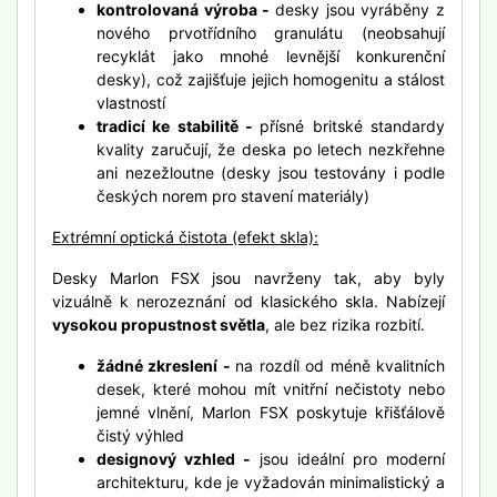
kontrolovaná výroba -
desky jsou vyráběny z
nového prvotřídního granulátu (neobsahují
recyklát jako mnohé levnější konkurenční
desky), což zajišťuje jejich homogenitu a stálost
vlastností
tradicí ke stabilitě -
přísné britské standardy
kvality zaručují, že deska po letech nezkřehne
ani nezežloutne (desky jsou testovány i podle
českých norem pro stavení materiály)
Extrémní optická čistota (efekt skla):
Desky Marlon FSX jsou navrženy tak, aby byly
vizuálně k nerozeznání od klasického skla. Nabízejí
vysokou propustnost světla
, ale bez rizika rozbití.
žádné zkreslení -
na rozdíl od méně kvalitních
desek, které mohou mít vnitřní nečistoty nebo
jemné vlnění, Marlon FSX poskytuje křišťálově
čistý výhled
designový vzhled -
jsou ideální pro moderní
architekturu, kde je vyžadován minimalistický a