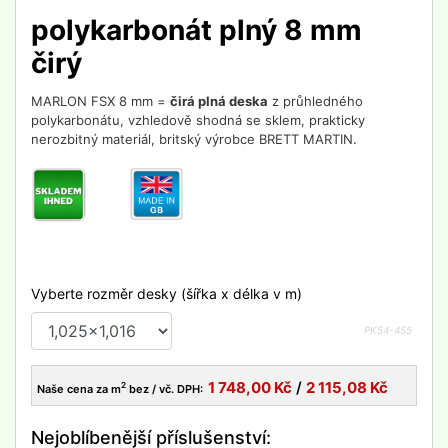
polykarbonát plný 8 mm
čirý
MARLON FSX 8 mm =
čirá plná deska
z průhledného
polykarbonátu, vzhledově shodná se sklem, prakticky
nerozbitný materiál, britský výrobce BRETT MARTIN.
Vyberte rozměr desky (šířka x délka v m)
PK54-
455
1 748,00
Kč
/
2 115,08
Kč
2
Naše cena za m
bez / vč. DPH:
Nejoblíbenější příslušenství: