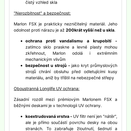
čistý vzhled skla
"Nerozbitnost" a bezpečnost:
Marlon FSX je prakticky nezničitelný materiál. Jeho
odolnost proti nárazu je až
200krát vyšší než u skla
.
ochrana proti vandalismu a krupobití -
zatímco sklo praskne a levné plasty mohou
zkřehnout, Marlon odolá i extrémním
mechanickým vlivům
bezpečnost u strojů -
jako kryt průmyslových
strojů chrání obsluhu před odletujícími kusy
materiálu, aniž by tříštil na nebezpečné střepy
Oboustranná Longlife UV ochrana:
Zásadní rozdíl mezi prémiovým Marlonem FSX a
běžnými deskami je v technologii UV ochrany.
koextrudovaná vrstva -
UV filtr není jen "nátěr",
ale je přímo součástí povrchu desky na obou
stranách. To zabraňuje žloutnutí, šednutí a