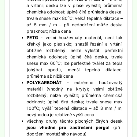
a vrtání; desku lze v ploše vyleštit; průměrná
chemická odolnost; úplně čirá průhledná deska;
o
trvale snese max 80
C; velká tepelná dilatace –
až 5 mm / m – při nedodržení může deska
prasknout; nízká cena
PETG
- velmi houževnatý materiál, není tak
křehký jako plexisklo; snazší řezání a vrtání;
obtížně rozbitelný; nelze vyleštit; perfektní
chemická odolnost; úplně čirá deska, trvale
o
snese max 60
C; lze perfektně tvářet za tepla
(ohýbat apod.), menší tepelná dilatace;
průměrná až nižší cena
POLYKARBONÁT
- extrémně houževnatý
materiál (vhodný na kryty); velmi obtížně
rozbitelný; nelze vyleštit; průměrná chemická
odolnost; úplně čirá deska; trvale snese max
o
100
C; vyšší tepelná dilatace – až 3 mm / m;
nevýhodou je relativně vyšší cena
všechny druhy těchto plochých čirých desek
jsou vhodné pro zastřešení pergol
(při
dodržení montážního návodu)