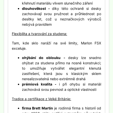
křehnutí materiálu vlivem slunečního záření
dlouhověkost -
díky této ochraně si desky
zachovávají svou pružnost a průhlednost po
desítky let, což u neznačkových výrobců
nebývá pravidlem
Flexibilita a tvarování za studena:
Tam, kde sklo naráží na své limity, Marlon FSX
exceluje.
ohýbání do oblouku -
desky lze snadno
ohýbat za studena přímo na nosné konstrukci;
to umožňuje vytvářet elegantní klenutá
zastřešení, která jsou s klasickým sklem
nerealizovatelná nebo extrémně drahá
prémiová kvalita -
i při ohybu si materiál
zachovává svou pevnost a optické vlastnosti
Tradice a certifikace z Velké Británie:
firma Brett Martin
je rodinná firma s historií od