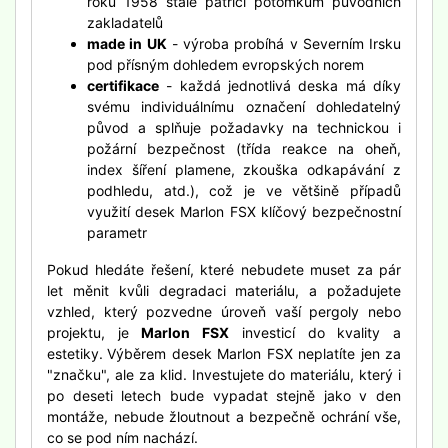
roku 1958 stále patřící potomkům původních
zakladatelů
made in UK
- výroba probíhá v Severním Irsku
pod přísným dohledem evropských norem
certifikace
- každá jednotlivá deska má díky
svému individuálnímu označení dohledatelný
původ a splňuje požadavky na technickou i
požární bezpečnost (třída reakce na oheň,
index šíření plamene, zkouška odkapávání z
podhledu, atd.), což je ve většině případů
využití desek Marlon FSX klíčový bezpečnostní
parametr
Pokud hledáte řešení, které nebudete muset za pár
let měnit kvůli degradaci materiálu, a požadujete
vzhled, který pozvedne úroveň vaší pergoly nebo
projektu, je
Marlon FSX
investicí do kvality a
estetiky.
Výběrem desek Marlon FSX neplatíte jen za
"značku", ale za klid. Investujete do materiálu, který i
po deseti letech bude vypadat stejně jako v den
montáže, nebude žloutnout a bezpečně ochrání vše,
co se pod ním nachází.