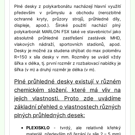
Plné desky z polykarbonátu nacházejí hlavní využití
především v průmyslu a obchodu (nerozbitné
ochranné kryty, průzory strojů, průhledné díly,
displeje, apod.). Široké použití nachází plný
polykarbonát MARLON FSX také ve stavebnictví jako
absolutně průhledné zastřešení zastávek MHD,
vlakových nádraží, sportovních stadionů, apod.
Desky je možné za studena ohýbat do max poloměru
R=150 x síla desky v mm. Rozměry se uvádí vždy
šířka x délka, tj. první rozměr z rozbalovací nabídky je
šířka (v m) a druhý rozměr je délka (v m).
Plné průhledné desky existují v různém
chemickém složení, které má vliv na
jejich vlastnosti. Proto zde uvádíme
základní přehled o vlastnostech různých
plných průhledných desek:
PLEXISKLO
- tvrdý, ale relativně křehký
materiál, především při řezání (v síle 2 – 5 mm)