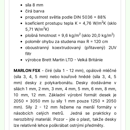
síla 8 mm
čirá barva
propustnost světla podle DIN 5036 = 88%
2
koeficient prostupu tepla K = 4,76 W/m
K (sklo
2
5,71 W/m
K)
2
2
plošná hmotnost = 9,6 kg/m
(sklo 20,0 kg/m
)
poloměr ohybu za studena max R = 120 cm
oboustranný koextrudovaný (přitavený) 2UV
filtr
výrobce Brett Martin LTD - Velká Británie
MARLON FSX
- čiré (síla 1 - 12 mm), opálově mléčné
(síla 3, 4, 5 mm) nebo kouřově hnědé (síla 3, 4, 5
mm) desky z polykarbonátu. Desky dodáváme v
sílách 1 mm, 2 mm, 3 mm, 4 mm, 5 mm, 6 mm, 8 mm,
10 mm, 12 mm. Základní výrobní formát desek je
2050 x 3050 mm (u síly 1 mm pouze 1250 x 2050
mm). Síly 2 - 12 mm řežeme na menší formáty v
násobcích celých metrů. Jedná se prakticky o
nerozbitný materiál. Pozor - jde o plast, takže desky
lze relativně lehce poškrábat ostrými předměty.