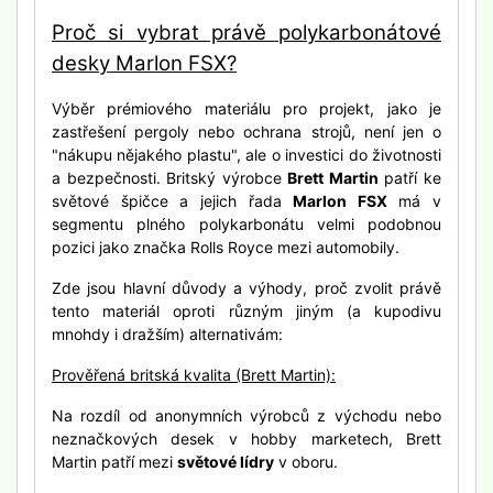
Proč si vybrat právě polykarbonátové
desky Marlon FSX?
Výběr prémiového materiálu pro projekt, jako je
zastřešení pergoly nebo ochrana strojů, není jen o
"nákupu nějakého plastu", ale o investici do životnosti
a bezpečnosti. Britský výrobce
Brett Martin
patří ke
světové špičce a jejich řada
Marlon FSX
má v
segmentu plného polykarbonátu velmi podobnou
pozici jako značka Rolls Royce mezi automobily.
Zde jsou hlavní důvody a výhody, proč zvolit právě
tento materiál oproti různým jiným (a kupodivu
mnohdy i dražším) alternativám:
Prověřená britská kvalita (Brett Martin):
Na rozdíl od anonymních výrobců z východu nebo
neznačkových desek v hobby marketech, Brett
Martin patří mezi
světové lídry
v oboru.