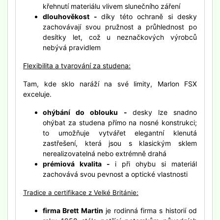
křehnutí materiálu vlivem slunečního záření
dlouhověkost -
díky této ochraně si desky
zachovávají svou pružnost a průhlednost po
desítky let, což u neznačkových výrobců
nebývá pravidlem
Flexibilita a tvarování za studena:
Tam, kde sklo naráží na své limity, Marlon FSX
exceluje.
ohýbání do oblouku -
desky lze snadno
ohýbat za studena přímo na nosné konstrukci;
to umožňuje vytvářet elegantní klenutá
zastřešení, která jsou s klasickým sklem
nerealizovatelná nebo extrémně drahá
prémiová kvalita -
i při ohybu si materiál
zachovává svou pevnost a optické vlastnosti
Tradice a certifikace z Velké Británie:
firma Brett Martin
je rodinná firma s historií od