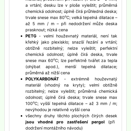
a vrtání; desku lze v ploše vyleštit; průměrná
chemická odolnost; úplně čirá průhledná deska;
o
trvale snese max 80
C; velká tepelná dilatace –
až 5 mm / m – při nedodržení může deska
prasknout; nízká cena
PETG
- velmi houževnatý materiál, není tak
křehký jako plexisklo; snazší řezání a vrtání;
obtížně rozbitelný; nelze vyleštit; perfektní
chemická odolnost; úplně čirá deska, trvale
o
snese max 60
C; lze perfektně tvářet za tepla
(ohýbat apod.), menší tepelná dilatace;
průměrná až nižší cena
POLYKARBONÁT
- extrémně houževnatý
materiál (vhodný na kryty); velmi obtížně
rozbitelný; nelze vyleštit; průměrná chemická
odolnost; úplně čirá deska; trvale snese max
o
100
C; vyšší tepelná dilatace – až 3 mm / m;
nevýhodou je relativně vyšší cena
všechny druhy těchto plochých čirých desek
jsou vhodné pro zastřešení pergol
(při
dodržení montážního návodu)