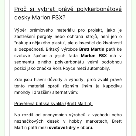
Proč si vybrat právě polykarbonátové
desky Marlon FSX?
Výběr prémiového materiálu pro projekt, jako je
zastřešení pergoly nebo ochrana strojů, není jen o
"nákupu nějakého plastu", ale o investici do životnosti
a bezpečnosti. Britský výrobce
Brett Martin
patří ke
světové špičce a jejich řada
Marlon FSX
má v
segmentu plného polykarbonátu velmi podobnou
pozici jako značka Rolls Royce mezi automobily.
Zde jsou hlavní důvody a výhody, proč zvolit právě
tento materiál oproti různým jiným (a kupodivu
mnohdy i dražším) alternativám:
Prověřená britská kvalita (Brett Martin):
Na rozdíl od anonymních výrobců z východu nebo
neznačkových desek v hobby marketech, Brett
Martin patří mezi
světové lídry
v oboru.