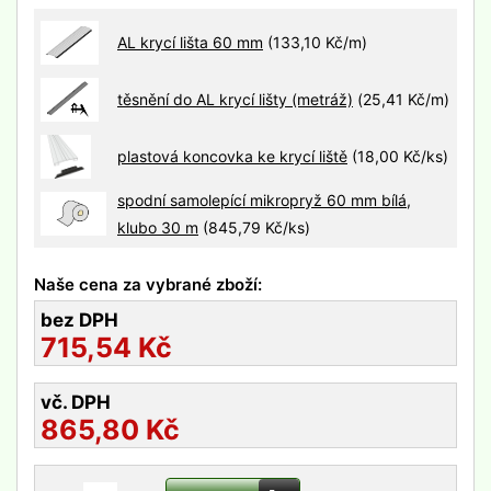
AL krycí lišta 60 mm
(133,10 Kč/m)
těsnění do AL krycí lišty (metráž)
(25,41 Kč/m)
plastová koncovka ke krycí liště
(18,00 Kč/ks)
spodní samolepící mikropryž 60 mm bílá,
klubo 30 m
(845,79 Kč/ks)
Naše cena za vybrané zboží:
bez DPH
715,54
Kč
vč. DPH
865,80
Kč