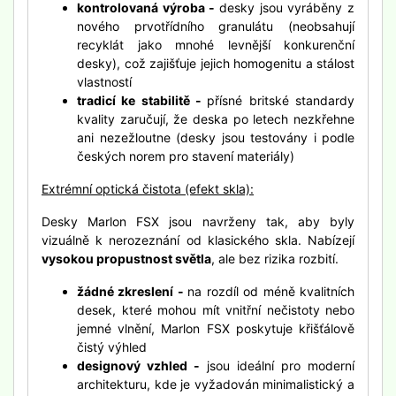
kontrolovaná výroba -
desky jsou vyráběny z
nového prvotřídního granulátu (neobsahují
recyklát jako mnohé levnější konkurenční
desky), což zajišťuje jejich homogenitu a stálost
vlastností
tradicí ke stabilitě -
přísné britské standardy
kvality zaručují, že deska po letech nezkřehne
ani nezežloutne (desky jsou testovány i podle
českých norem pro stavení materiály)
Extrémní optická čistota (efekt skla):
Desky Marlon FSX jsou navrženy tak, aby byly
vizuálně k nerozeznání od klasického skla. Nabízejí
vysokou propustnost světla
, ale bez rizika rozbití.
žádné zkreslení -
na rozdíl od méně kvalitních
desek, které mohou mít vnitřní nečistoty nebo
jemné vlnění, Marlon FSX poskytuje křišťálově
čistý výhled
designový vzhled -
jsou ideální pro moderní
architekturu, kde je vyžadován minimalistický a