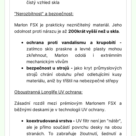
čistý vzhled skla
"Nerozbitnost" a bezpečnost:
Marlon FSX je prakticky nezničitelný materiál. Jeho
odolnost proti nárazu je až
200krát vyšší než u skla
.
ochrana proti vandalismu a krupobití -
zatímco sklo praskne a levné plasty mohou
zkřehnout, Marlon odolá i extrémním
mechanickým vlivům
bezpečnost u strojů -
jako kryt průmyslových
strojů chrání obsluhu před odletujícími kusy
materiálu, aniž by tříštil na nebezpečné střepy
Oboustranná Longlife UV ochrana:
Zásadní rozdíl mezi prémiovým Marlonem FSX a
běžnými deskami je v technologii UV ochrany.
koextrudovaná vrstva -
UV filtr není jen "nátěr",
ale je přímo součástí povrchu desky na obou
stranách. To zabraňuje žloutnutí, šednutí a