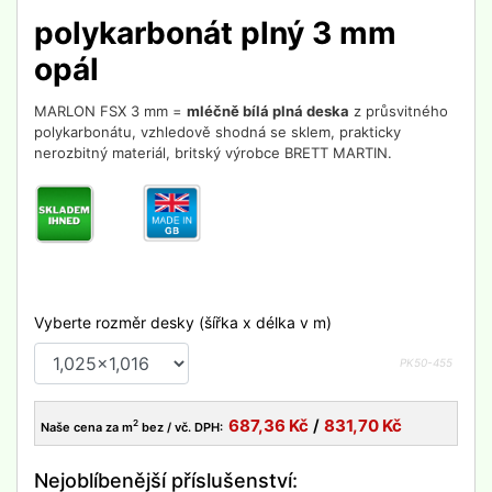
polykarbonát plný 3 mm
opál
MARLON FSX 3 mm =
mléčně bílá plná deska
z průsvitného
polykarbonátu, vzhledově shodná se sklem, prakticky
nerozbitný materiál, britský výrobce BRETT MARTIN.
Vyberte rozměr desky (šířka x délka v m)
PK50-
455
687,36
Kč
/
831,70
Kč
2
Naše cena za m
bez / vč. DPH:
Nejoblíbenější příslušenství: