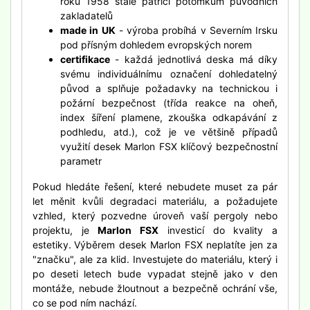
roku 1958 stále patřící potomkům původních
zakladatelů
made in UK
- výroba probíhá v Severním Irsku
pod přísným dohledem evropských norem
certifikace
- každá jednotlivá deska má díky
svému individuálnímu označení dohledatelný
původ a splňuje požadavky na technickou i
požární bezpečnost (třída reakce na oheň,
index šíření plamene, zkouška odkapávání z
podhledu, atd.), což je ve většině případů
využití desek Marlon FSX klíčový bezpečnostní
parametr
Pokud hledáte řešení, které nebudete muset za pár
let měnit kvůli degradaci materiálu, a požadujete
vzhled, který pozvedne úroveň vaší pergoly nebo
projektu, je
Marlon FSX
investicí do kvality a
estetiky.
Výběrem desek Marlon FSX neplatíte jen za
"značku", ale za klid. Investujete do materiálu, který i
po deseti letech bude vypadat stejně jako v den
montáže, nebude žloutnout a bezpečně ochrání vše,
co se pod ním nachází.