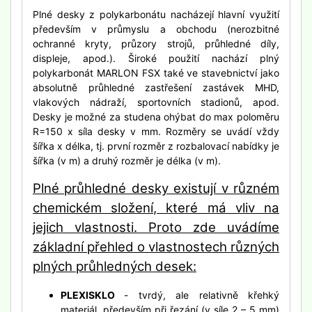
Plné desky z polykarbonátu nacházejí hlavní využití
především v průmyslu a obchodu (nerozbitné
ochranné kryty, průzory strojů, průhledné díly,
displeje, apod.). Široké použití nachází plný
polykarbonát MARLON FSX také ve stavebnictví jako
absolutně průhledné zastřešení zastávek MHD,
vlakových nádraží, sportovních stadionů, apod.
Desky je možné za studena ohýbat do max poloměru
R=150 x síla desky v mm. Rozměry se uvádí vždy
šířka x délka, tj. první rozměr z rozbalovací nabídky je
šířka (v m) a druhý rozměr je délka (v m).
Plné průhledné desky existují v různém
chemickém složení, které má vliv na
jejich vlastnosti. Proto zde uvádíme
základní přehled o vlastnostech různých
plných průhledných desek:
PLEXISKLO
- tvrdý, ale relativně křehký
materiál, především při řezání (v síle 2 – 5 mm)