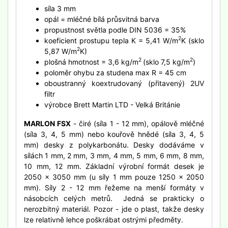
síla 3 mm
opál = mléčné bílá průsvitná barva
propustnost světla podle DIN 5036 = 35%
2
koeficient prostupu tepla K = 5,41 W/m
K (sklo
2
5,87 W/m
K)
2
2
plošná hmotnost = 3,6 kg/m
(sklo 7,5 kg/m
)
poloměr ohybu za studena max R = 45 cm
oboustranný koextrudovaný (přitavený) 2UV
filtr
výrobce Brett Martin LTD - Velká Británie
MARLON FSX
- čiré (síla 1 - 12 mm), opálově mléčné
(síla 3, 4, 5 mm) nebo kouřově hnědé (síla 3, 4, 5
mm) desky z polykarbonátu. Desky dodáváme v
sílách 1 mm, 2 mm, 3 mm, 4 mm, 5 mm, 6 mm, 8 mm,
10 mm, 12 mm. Základní výrobní formát desek je
2050 x 3050 mm (u síly 1 mm pouze 1250 x 2050
mm). Síly 2 - 12 mm řežeme na menší formáty v
násobcích celých metrů. Jedná se prakticky o
nerozbitný materiál. Pozor - jde o plast, takže desky
lze relativně lehce poškrábat ostrými předměty.