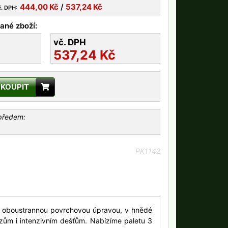
444,00
Kč
/
537,24
Kč
č. DPH:
ané zboží:
vč. DPH
537,24
Kč
KOUPIT
 předem:
PK1142
 oboustrannou povrchovou úpravou, v hnědé
zům i intenzivním dešťům. Nabízíme paletu 3