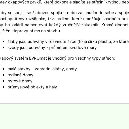
rev okapových prvků, které dokonale sladíte se střešní krytinou n
aby se spojují se žlabovou spojkou nebo zasunutím do sebe a spoj
nci opatřeny rozšířením, tzv. hrdlem, které umožňuje snadné a be
by ho zvládl namontovat každý zručnější zákazník. Kromě dodání 
jištění dopravy přímo na stavbu.
žlaby jsou udávány v rozvinuté šiřce (to je šířka plechu, ze kte
svody jsou udávány - průměrem svodové roury
kapový systém EVROmat je vhodný pro všechny typy střech:
malé stavby – zahradní altány, chaty
rodinné domy
bytové domy
průmyslové objekty a haly