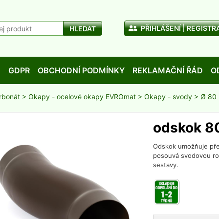
PŘIHLÁŠENÍ
REGISTR
HLEDAT
D
GDPR
OBCHODNÍ PODMÍNKY
REKLAMAČNÍ ŘÁD
O
rbonát
>
Okapy - ocelové okapy EVROmat
>
Okapy - svody
>
Ø 80
odskok 8
Odskok umožňuje přek
posouvá svodovou rou
sestavy.