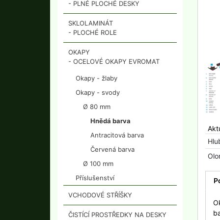
- PLNÉ PLOCHÉ DESKY
SKLOLAMINÁT
- PLOCHÉ ROLE
OKAPY
- OCELOVÉ OKAPY EVROMAT
Okapy - žlaby
Okapy - svody
Ø 80 mm
Hnědá barva
Akt
Antracitová barva
Hlu
Červená barva
Olo
Ø 100 mm
Příslušenství
P
VCHODOVÉ STŘÍŠKY
O
b
ČISTÍCÍ PROSTŘEDKY NA DESKY