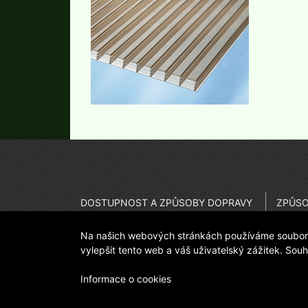
DOSTUPNOST A ZPŮSOBY DOPRAVY
ZPŮSO
JAK REKLAMOVAT
ODSTO
Na našich webových stránkách používáme soubory 
DŮLEŽITÉ UPOZORNĚNÍ - KVALITA
PROVO
vylepšit tento web a váš uživatelský zážitek. Sou
Informace o cookies