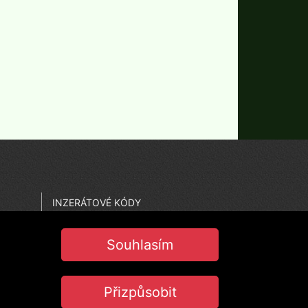
INZERÁTOVÉ KÓDY
CO JE PEČEŤ JISTOTY
NASTAVENÍ COOKIES
Souhlasím
Přizpůsobit