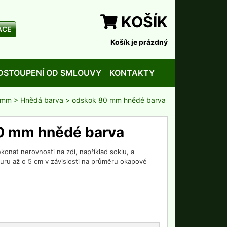
KOŠÍK
ACE
Košík je prázdný
DSTOUPENÍ OD SMLOUVY
KONTAKTY
 mm
>
Hnědá barva
> odskok 80 mm hnědé barva
0 mm hnědé barva
onat nerovnosti na zdi, například soklu, a
ru až o 5 cm v závislosti na průměru okapové