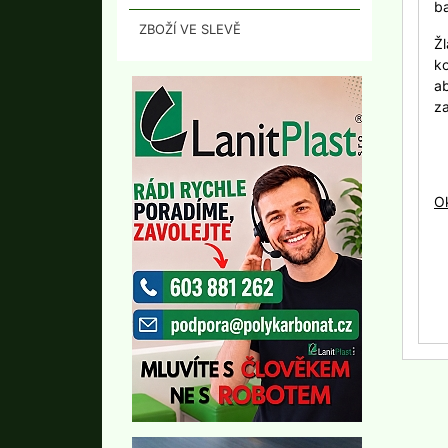
ba
ZBOŽÍ VE SLEVĚ
Žl
ko
a
za
O