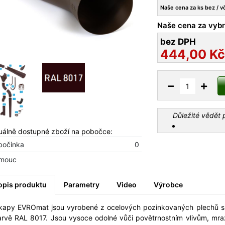
Naše cena za ks bez / v
Naše cena za vybr
bez DPH
444,00
Kč
Důležité vědět
uálně dostupné zboží na pobočce:
bočinka
0
mouc
opis produktu
Parametry
Video
Výrobce
kapy EVROmat jsou vyrobené z ocelových pozinkovaných plechů s
arvě RAL 8017. Jsou vysoce odolné vůči povětrnostním vlivům, mra