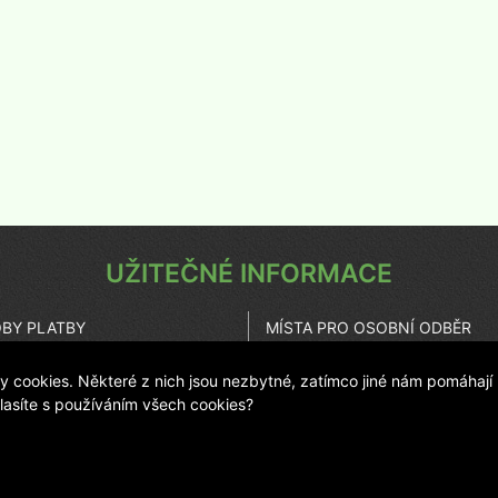
UŽITEČNÉ INFORMACE
BY PLATBY
MÍSTA PRO OSOBNÍ ODBĚR
UPENÍ OD SMLOUVY
KARIÉRA
cookies. Některé z nich jsou nezbytné, zatímco jiné nám pomáhají
ZOVATEL ESHOPU
ČASTO KLADENÉ OTÁZKY
hlasíte s používáním všech cookies?
© 2011 LANIT PLAST, s.r.o.