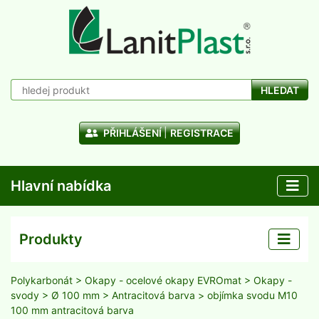
HLEDAT
PŘIHLÁŠENÍ
REGISTRACE
Hlavní nabídka
Produkty
Polykarbonát
>
Okapy - ocelové okapy EVROmat
>
Okapy -
svody
>
Ø 100 mm
>
Antracitová barva
> objímka svodu M10
100 mm antracitová barva