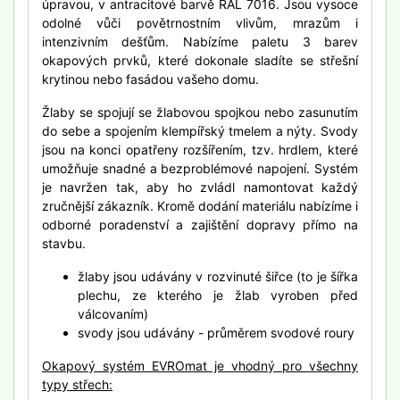
úpravou, v antracitové barvě RAL 7016. Jsou vysoce
odolné vůči povětrnostním vlivům, mrazům i
intenzivním dešťům. Nabízíme paletu 3 barev
okapových prvků, které dokonale sladíte se střešní
krytinou nebo fasádou vašeho domu.
Žlaby se spojují se žlabovou spojkou nebo zasunutím
do sebe a spojením klempířský tmelem a nýty. Svody
jsou na konci opatřeny rozšířením, tzv. hrdlem, které
umožňuje snadné a bezproblémové napojení. Systém
je navržen tak, aby ho zvládl namontovat každý
zručnější zákazník. Kromě dodání materiálu nabízíme i
odborné poradenství a zajištění dopravy přímo na
stavbu.
žlaby jsou udávány v rozvinuté šiřce (to je šířka
plechu, ze kterého je žlab vyroben před
válcovaním)
svody jsou udávány - průměrem svodové roury
Okapový systém EVROmat je vhodný pro všechny
typy střech: