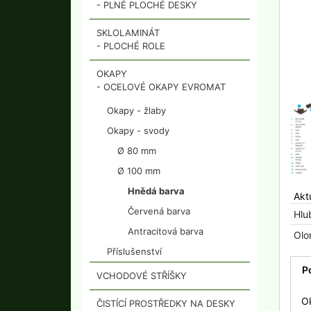
- PLNÉ PLOCHÉ DESKY
SKLOLAMINÁT
- PLOCHÉ ROLE
OKAPY
- OCELOVÉ OKAPY EVROMAT
Okapy - žlaby
Okapy - svody
Ø 80 mm
Ø 100 mm
Hnědá barva
Akt
Červená barva
Hlu
Antracitová barva
Olo
Příslušenství
P
VCHODOVÉ STŘÍŠKY
O
ČISTÍCÍ PROSTŘEDKY NA DESKY