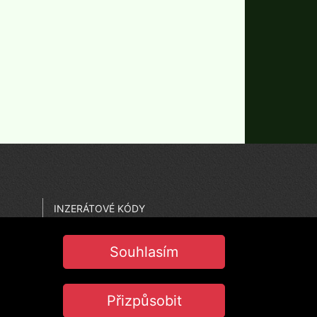
INZERÁTOVÉ KÓDY
CO JE PEČEŤ JISTOTY
NASTAVENÍ COOKIES
Souhlasím
Přizpůsobit