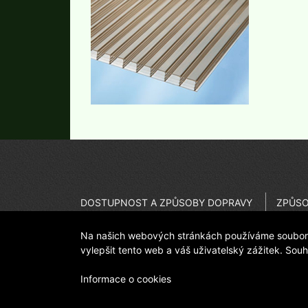
DOSTUPNOST A ZPŮSOBY DOPRAVY
ZPŮSO
JAK REKLAMOVAT
ODSTO
Na našich webových stránkách používáme soubory 
DŮLEŽITÉ UPOZORNĚNÍ - KVALITA
PROVO
vylepšit tento web a váš uživatelský zážitek. Sou
Informace o cookies