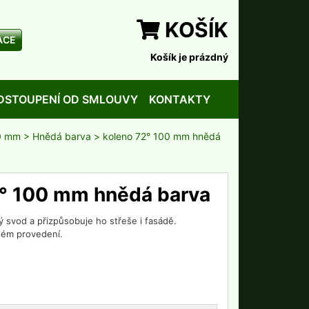
KOŠÍK
ACE
Košík je prázdný
DSTOUPENÍ OD SMLOUVY
KONTAKTY
0 mm
>
Hnědá barva
> koleno 72° 100 mm hnědá
2° 100 mm hnědá barva
svod a přizpůsobuje ho střeše i fasádě.
ném provedení.