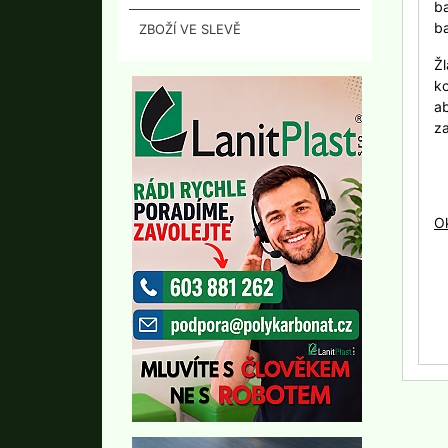
b
ba
ZBOŽÍ VE SLEVĚ
Žl
ko
a
za
O