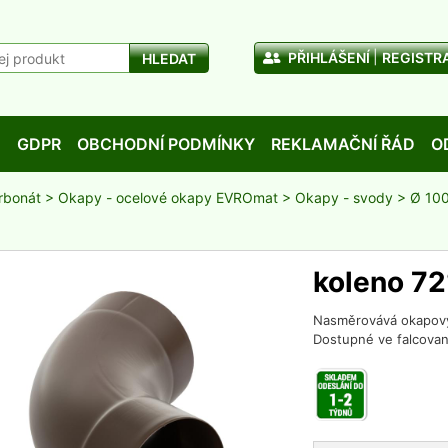
PŘIHLÁŠENÍ
REGISTR
HLEDAT
D
GDPR
OBCHODNÍ PODMÍNKY
REKLAMAČNÍ ŘÁD
O
rbonát
>
Okapy - ocelové okapy EVROmat
>
Okapy - svody
>
Ø 10
koleno 7
Nasměrovává okapový 
Dostupné ve falcova