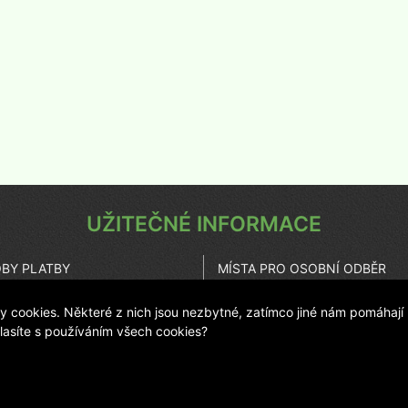
UŽITEČNÉ INFORMACE
BY PLATBY
MÍSTA PRO OSOBNÍ ODBĚR
UPENÍ OD SMLOUVY
KARIÉRA
cookies. Některé z nich jsou nezbytné, zatímco jiné nám pomáhají
ZOVATEL ESHOPU
ČASTO KLADENÉ OTÁZKY
hlasíte s používáním všech cookies?
© 2011 LANIT PLAST, s.r.o.