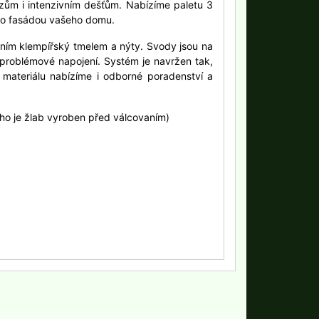
zům i intenzivním dešťům. Nabízíme paletu 3
ebo fasádou vašeho domu.
ením klempířský tmelem a nýty. Svody jsou na
zproblémové napojení. Systém je navržen tak,
materiálu nabízíme i odborné poradenství a
rého je žlab vyroben před válcovaním)