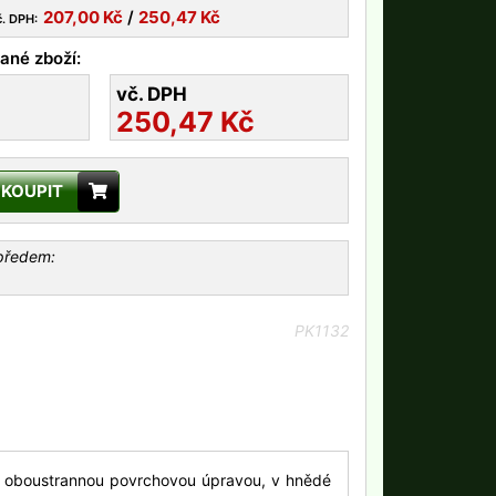
207,00
Kč
/
250,47
Kč
č. DPH:
ané zboží:
vč. DPH
250,47
Kč
KOUPIT
 předem:
PK1132
 oboustrannou povrchovou úpravou, v hnědé