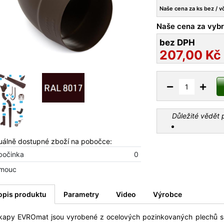
Naše cena za ks bez / v
Naše cena za vybr
bez DPH
207,00
Kč
Důležité vědět
uálně dostupné zboží na pobočce:
bočinka
0
mouc
opis produktu
Parametry
Video
Výrobce
kapy EVROmat jsou vyrobené z ocelových pozinkovaných plechů s