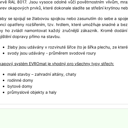
arvě RAL 8017. Jsou vysoce odolné vůči povětrnostním vlivům, mra
rev okapových prvků, které dokonale sladíte se střešní krytinou n
aby se spojují se žlabovou spojkou nebo zasunutím do sebe a spoj
nci opatřeny rozšířením, tzv. hrdlem, které umožňuje snadné a be
by ho zvládl namontovat každý zručnější zákazník. Kromě dodání 
jištění dopravy přímo na stavbu.
žlaby jsou udávány v rozvinuté šiřce (to je šířka plechu, ze kte
svody jsou udávány - průměrem svodové roury
kapový systém EVROmat je vhodný pro všechny typy střech:
malé stavby – zahradní altány, chaty
rodinné domy
bytové domy
průmyslové objekty a haly