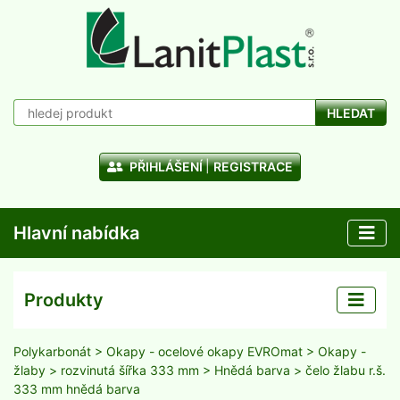
HLEDAT
PŘIHLÁŠENÍ
REGISTRACE
Hlavní nabídka
Produkty
Polykarbonát
>
Okapy - ocelové okapy EVROmat
>
Okapy -
žlaby
>
rozvinutá šířka 333 mm
>
Hnědá barva
> čelo žlabu r.š.
333 mm hnědá barva