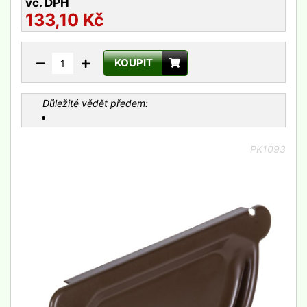
vč. DPH
133,10
Kč
KOUPIT
Důležité vědět předem:
PK1093