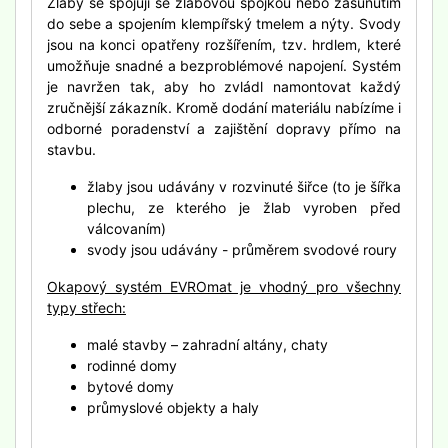
Žlaby se spojují se žlabovou spojkou nebo zasunutím
do sebe a spojením klempířský tmelem a nýty. Svody
jsou na konci opatřeny rozšířením, tzv. hrdlem, které
umožňuje snadné a bezproblémové napojení. Systém
je navržen tak, aby ho zvládl namontovat každý
zručnější zákazník. Kromě dodání materiálu nabízíme i
odborné poradenství a zajištění dopravy přímo na
stavbu.
žlaby jsou udávány v rozvinuté šiřce (to je šířka
plechu, ze kterého je žlab vyroben před
válcovaním)
svody jsou udávány - průměrem svodové roury
Okapový systém EVROmat je vhodný pro všechny
typy střech:
malé stavby – zahradní altány, chaty
rodinné domy
bytové domy
průmyslové objekty a haly