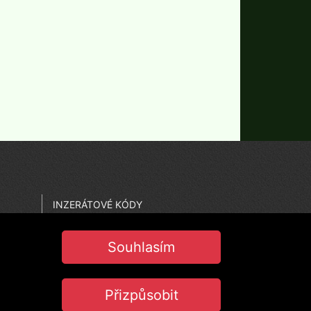
INZERÁTOVÉ KÓDY
CO JE PEČEŤ JISTOTY
NASTAVENÍ COOKIES
Souhlasím
Přizpůsobit