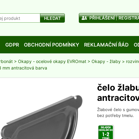
PŘIHLÁŠENÍ
REGISTR
HLEDAT
D
GDPR
OBCHODNÍ PODMÍNKY
REKLAMAČNÍ ŘÁD
O
rbonát
>
Okapy - ocelové okapy EVROmat
>
Okapy - žlaby
>
rozvi
33 mm antracitová barva
čelo žlab
antracito
Žlabové čelo s gumov
bez potřeby tmelu.