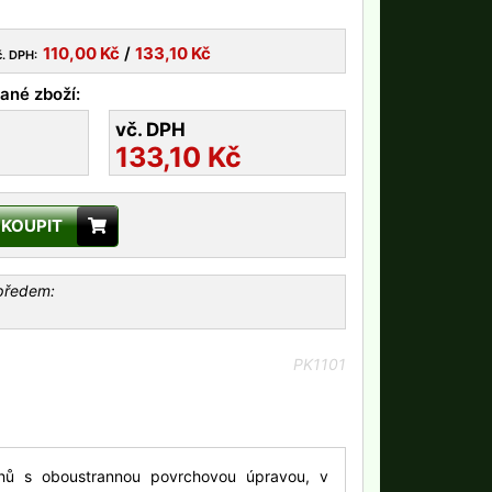
110,00
Kč
/
133,10
Kč
č. DPH:
ané zboží:
vč. DPH
133,10
Kč
KOUPIT
 předem:
PK1101
hů s oboustrannou povrchovou úpravou, v