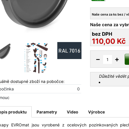
Naše cena za ks bez / v
Naše cena za vybr
bez DPH
110,00
Kč
Důležité vědět
uálně dostupné zboží na pobočce:
bočinka
0
mouc
opis produktu
Parametry
Video
Výrobce
kapy EVROmat jsou vyrobené z ocelových pozinkovaných plec