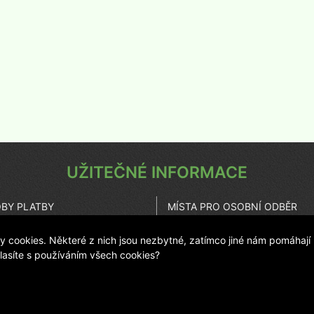
UŽITEČNÉ INFORMACE
BY PLATBY
MÍSTA PRO OSOBNÍ ODBĚR
UPENÍ OD SMLOUVY
KARIÉRA
cookies. Některé z nich jsou nezbytné, zatímco jiné nám pomáhají
ZOVATEL ESHOPU
ČASTO KLADENÉ OTÁZKY
hlasíte s používáním všech cookies?
© 2011 LANIT PLAST, s.r.o.