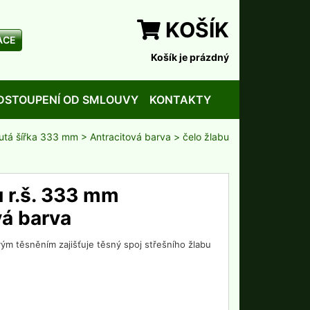
KOŠÍK
ACE
Košík je prázdný
DSTOUPENÍ OD SMLOUVY
KONTAKTY
nutá šířka 333 mm
>
Antracitová barva
> čelo žlabu
u r.š. 333 mm
vá barva
ým těsněním zajišťuje těsný spoj střešního žlabu