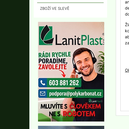
a
de
ZBOŽÍ VE SLEVĚ
d
Žl
ko
a
za
O