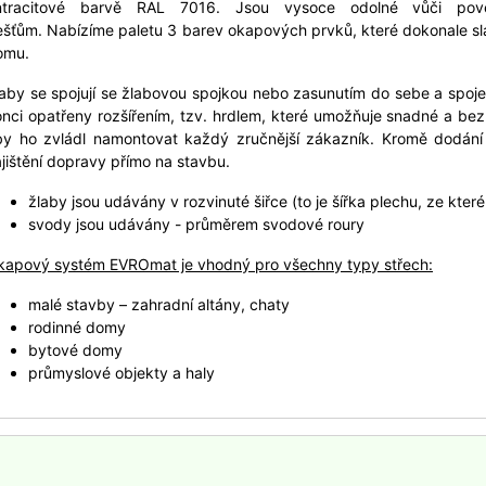
ntracitové barvě RAL 7016. Jsou vysoce odolné vůči povět
šťům. Nabízíme paletu 3 barev okapových prvků, které dokonale sla
omu.
aby se spojují se žlabovou spojkou nebo zasunutím do sebe a spoj
nci opatřeny rozšířením, tzv. hrdlem, které umožňuje snadné a be
by ho zvládl namontovat každý zručnější zákazník. Kromě dodání 
jištění dopravy přímo na stavbu.
žlaby jsou udávány v rozvinuté šiřce (to je šířka plechu, ze kte
svody jsou udávány - průměrem svodové roury
kapový systém EVROmat je vhodný pro všechny typy střech:
malé stavby – zahradní altány, chaty
rodinné domy
bytové domy
průmyslové objekty a haly