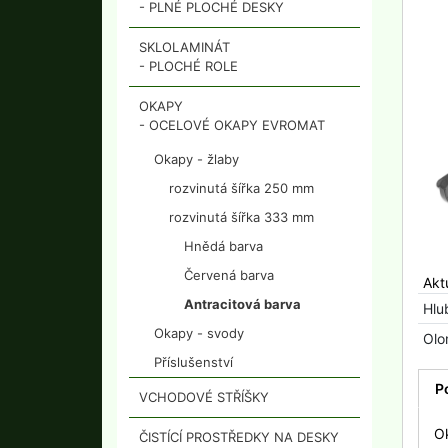
- PLNÉ PLOCHÉ DESKY
SKLOLAMINÁT
- PLOCHÉ ROLE
OKAPY
- OCELOVÉ OKAPY EVROMAT
Okapy - žlaby
rozvinutá šířka 250 mm
rozvinutá šířka 333 mm
Hnědá barva
Červená barva
Akt
Antracitová barva
Hlu
Okapy - svody
Olo
Příslušenství
P
VCHODOVÉ STŘÍŠKY
O
ČISTÍCÍ PROSTŘEDKY NA DESKY