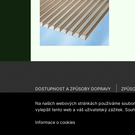
DOSTUPNOST A ZPŮSOBY DOPRAVY
ZPŮSO
JAK REKLAMOVAT
ODSTO
Na našich webových stránkách používáme soubory 
DŮLEŽITÉ UPOZORNĚNÍ - KVALITA
PROVO
vylepšit tento web a váš uživatelský zážitek. Sou
Informace o cookies