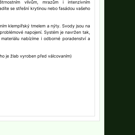
rnostním vlivům, mrazům i intenzivním
díte se střešní krytinou nebo fasádou vašeho
ením klempířský tmelem a nýty. Svody jsou na
zproblémové napojení. Systém je navržen tak,
materiálu nabízíme i odborné poradenství a
rého je žlab vyroben před válcovaním)